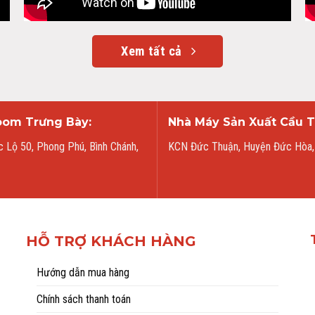
Xem tất cả
om Trưng Bày:
Nhà Máy Sản Xuất Cầu T
 Lộ 50, Phong Phú, Bình Chánh,
KCN Đức Thuận, Huyện Đức Hòa,
HỖ TRỢ KHÁCH HÀNG
Hướng dẫn mua hàng
Chính sách thanh toán