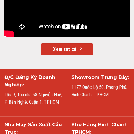
Xem tất cả
Đ/C Đăng Ký Doanh
Showroom Trưng Bày:
Nghiệp:
1177 Quốc Lộ 50, Phong Phú,
Lầu 9, Tòa nhà 68 Nguyễn Huệ,
Bình Chánh, TP.HCM.
P. Bến Nghé, Quận 1, TPHCM
Nhà Máy Sản Xuất Cầu
Kho Hàng Bình Chánh
Trục:
TPHCM: