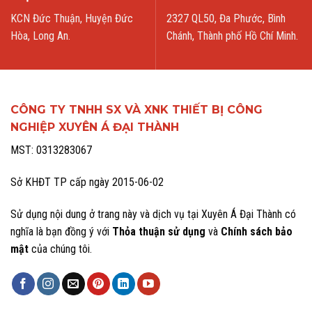
KCN Đức Thuận, Huyện Đức
2327 QL50, Đa Phước, Bình
Hòa, Long An.
Chánh, Thành phố Hồ Chí Minh.
CÔNG TY TNHH SX VÀ XNK THIẾT BỊ CÔNG
NGHIỆP XUYÊN Á ĐẠI THÀNH
MST: 0313283067
Sở KHĐT TP cấp ngày 2015-06-02
Sử dụng nội dung ở trang này và dịch vụ tại Xuyên Á Đại Thành có
nghĩa là bạn đồng ý với
Thỏa thuận sử dụng
và
Chính sách bảo
mật
của chúng tôi.