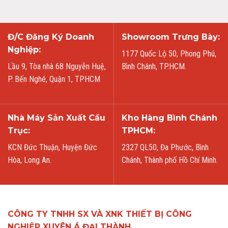
Đ/C Đăng Ký Doanh
Showroom Trưng Bày:
Nghiệp:
1177 Quốc Lộ 50, Phong Phú,
Lầu 9, Tòa nhà 68 Nguyễn Huệ,
Bình Chánh, TP.HCM.
P. Bến Nghé, Quận 1, TPHCM
Nhà Máy Sản Xuất Cầu
Kho Hàng Bình Chánh
Trục:
TPHCM:
KCN Đức Thuận, Huyện Đức
2327 QL50, Đa Phước, Bình
Hòa, Long An.
Chánh, Thành phố Hồ Chí Minh.
CÔNG TY TNHH SX VÀ XNK THIẾT BỊ CÔNG
NGHIỆP XUYÊN Á ĐẠI THÀNH