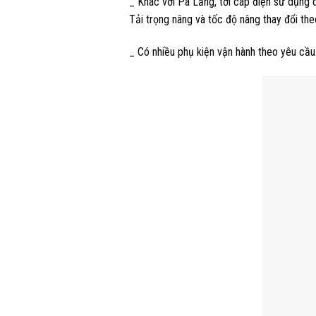
_ Khác với Pa Lăng, tời cáp điện sử dụng d
Tải trọng nâng và tốc độ nâng thay đổi the
_ Có nhiều phụ kiện vận hành theo yêu cầu