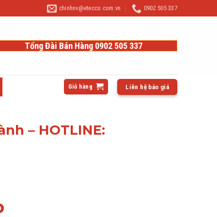
chinhnv@etecco.com.vn
0902 505 337
Tổng Đài Bán Hàng 0902 505 337
Giỏ hàng
Liên hệ báo giá
hành – HOTLINE:
o