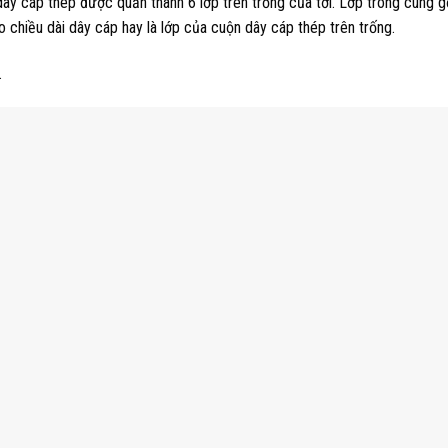
ây cáp thép được quấn thành 6 lớp trên trống của tời. Lớp trong cùng gọi 
o chiều dài dây cáp hay là lớp của cuộn dây cáp thép trên trống.
.