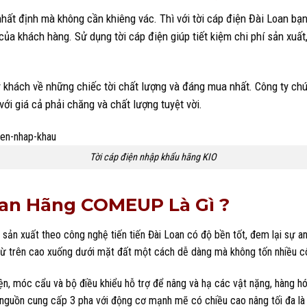
hất định mà không cần khiêng vác. Thì với tời cáp điện Đài Loan bạ
ủa khách hàng. Sử dụng tời cáp điện giúp tiết kiệm chi phí sản xuất
uý khách về những chiếc tời chất lượng và đáng mua nhất. Công ty c
ới giá cả phải chăng và chất lượng tuyệt vời.
Tời cáp điện nhập khẩu hãng KIO
oan Hãng
COMEUP
Là Gì ?
ản xuất theo công nghệ tiến tiến Đài Loan có độ bền tốt, đem lại sự a
từ trên cao xuống dưới mặt đất một cách dễ dàng mà không tốn nhiều c
, móc cẩu và bộ điều khiểu hỗ trợ để nâng và hạ các vật nặng, hàng hó
g nguồn cung cấp 3 pha với động cơ mạnh mẽ có chiều cao nâng tối đa là