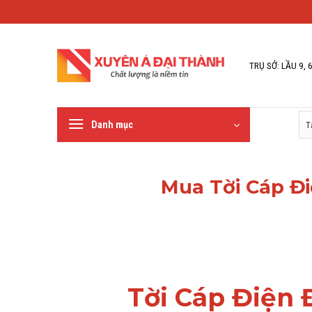
Bỏ
qua
nội
dung
TRỤ SỞ: LẦU 9, 
Danh mục
Mua Tời Cáp Đi
Tời Cáp Điện 