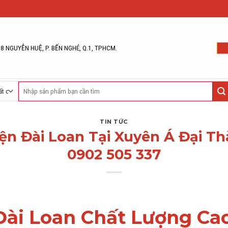
68 NGUYỄN HUỆ, P. BẾN NGHÉ, Q.1, TPHCM.
Tìm
kiếm:
TIN TỨC
ện Đài Loan Tại Xuyên Á Đại T
0902 505 337
Đài Loan Chất Lượng Ca