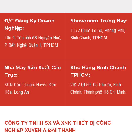
Đ/C Đăng Ký Doanh
Showroom Trưng Bày:
Nghiệp:
1177 Quốc Lộ 50, Phong Phú,
Lầu 9, Tòa nhà 68 Nguyễn Huệ,
Bình Chánh, TP.HCM.
P. Bến Nghé, Quận 1, TPHCM
Nhà Máy Sản Xuất Cầu
Kho Hàng Bình Chánh
Trục:
TPHCM:
KCN Đức Thuận, Huyện Đức
2327 QL50, Đa Phước, Bình
Hòa, Long An.
Chánh, Thành phố Hồ Chí Minh.
CÔNG TY TNHH SX VÀ XNK THIẾT BỊ CÔNG
NGHIỆP XUYÊN Á ĐẠI THÀNH