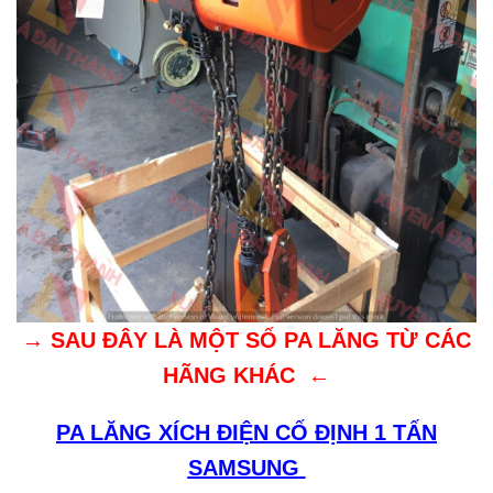
→ SAU ĐÂY LÀ MỘT SỐ PA LĂNG TỪ CÁC
HÃNG KHÁC ←
PA LĂNG XÍCH ĐIỆN CỐ ĐỊNH 1 TẤN
SAMSUNG