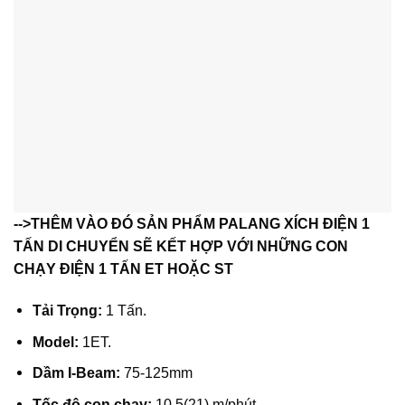
-->THÊM VÀO ĐÓ SẢN PHẨM PALANG XÍCH ĐIỆN 1
TẤN DI CHUYỂN SẼ KẾT HỢP VỚI NHỮNG CON
CHẠY ĐIỆN 1 TẤN ET HOẶC ST
Tải Trọng:
1 Tấn.
Model:
1ET.
Dầm I-Beam:
75-125mm
Tốc độ con chạy:
10.5(21) m/phút