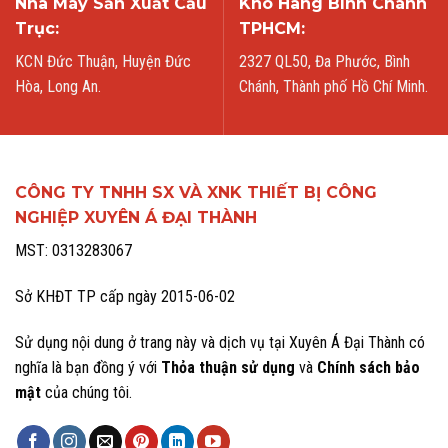
Nhà Máy Sản Xuất Cầu
Kho Hàng Bình Chánh
Trục:
TPHCM:
KCN Đức Thuận, Huyện Đức
2327 QL50, Đa Phước, Bình
Hòa, Long An.
Chánh, Thành phố Hồ Chí Minh.
CÔNG TY TNHH SX VÀ XNK THIẾT BỊ CÔNG
NGHIỆP XUYÊN Á ĐẠI THÀNH
MST: 0313283067
Sở KHĐT TP cấp ngày 2015-06-02
Sử dụng nội dung ở trang này và dịch vụ tại Xuyên Á Đại Thành có
nghĩa là bạn đồng ý với
Thỏa thuận sử dụng
và
Chính sách bảo
mật
của chúng tôi.