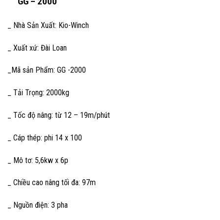
GG – 2000
_ Nhà Sản Xuất: Kio-Winch
_ Xuất xứ: Đài Loan
_Mã sản Phẩm: GG -2000
_ Tải Trọng: 2000kg
_ Tốc độ nâng: từ 12 – 19m/phút
_ Cáp thép: phi 14 x 100
_ Mô tơ: 5,6kw x 6p
_ Chiều cao nâng tối đa: 97m
_ Nguồn điện: 3 pha