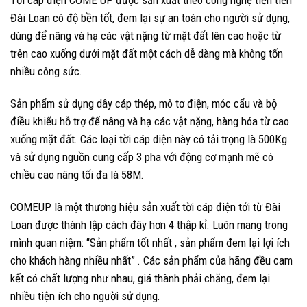
Tời cáp điện COME UP được sản xuất theo công nghệ tiến tiến
Đài Loan có độ bền tốt, đem lại sự an toàn cho người sử dụng,
dùng để nâng và hạ các vật nặng từ mặt đất lên cao hoặc từ
trên cao xuống dưới mặt đất một cách dễ dàng mà không tốn
nhiều công sức.
Sản phẩm sử dụng dây cáp thép, mô tơ điện, móc cẩu và bộ
điều khiểu hỗ trợ để nâng và hạ các vật nặng, hàng hóa từ cao
xuống mặt đất. Các loại tời cáp diện này có tải trọng là 500Kg
và sử dụng nguồn cung cấp 3 pha với động cơ mạnh mẽ có
chiều cao nâng tối đa là 58M.
COMEUP là một thương hiệu sản xuất tời cáp điện tới từ Đài
Loan được thành lập cách đây hơn 4 thập kỉ. Luôn mang trong
mình quan niệm: “Sản phẩm tốt nhất , sản phẩm đem lại lợi ích
cho khách hàng nhiều nhất” . Các sản phẩm của hãng đều cam
kết có chất lượng như nhau, giá thành phải chăng, đem lại
nhiều tiện ích cho người sử dụng.