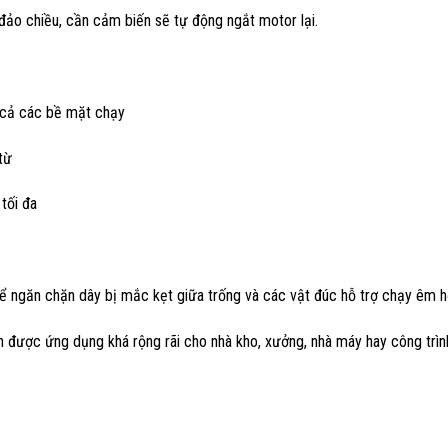
 đảo chiều, cần cảm biến sẽ tự động ngắt motor lại.
t cả các bề mặt chạy
 từ
tối đa
 ngăn chặn dây bị mắc kẹt giữa trống và các vật đúc hỗ trợ chạy êm 
n được ứng dụng khá rộng rãi cho nhà kho, xưởng, nhà máy hay công trì