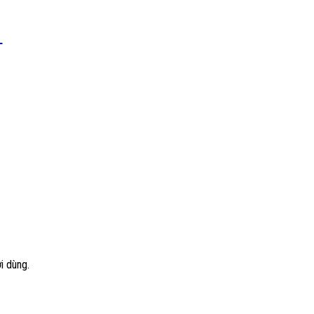
L
i dùng.