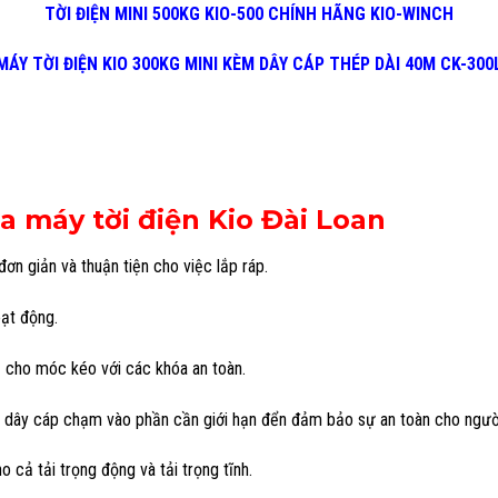
TỜI ĐIỆN MINI 500KG KIO-500 CHÍNH HÃNG KIO-WINCH
MÁY TỜI ĐIỆN KIO 300KG MINI KÈM DÂY CÁP THÉP DÀI 40M CK-300
a máy tời điện Kio Đài Loan
đơn giản và thuận tiện cho việc lắp ráp.
oạt động.
ụ cho móc kéo với các khóa an toàn.
i dây cáp chạm vào phần cần giới hạn đển đảm bảo sự an toàn cho ngườ
 cả tải trọng động và tải trọng tĩnh.