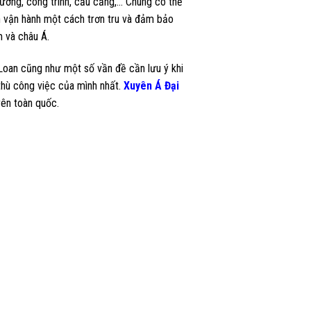
xưởng, công trình, cầu cảng,… Chúng có thể
n vận hành một cách trơn tru và đảm bảo
m và châu Á.
 Loan cũng như một số vần đề cần lưu ý khi
thù công việc của mình nhất.
Xuyên Á Đại
rên toàn quốc.