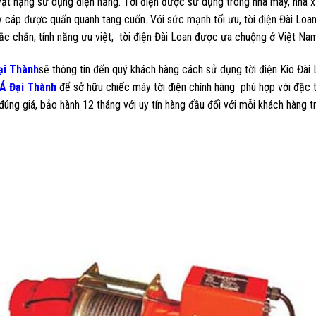
 vật nặng sử dụng điện năng. Tời điện được sử dụng trong nhà máy, nhà 
 cáp được quấn quanh tang cuốn. Với sức mạnh tối ưu, tời điện Đài Loa
hắc chắn, tính năng ưu việt, tời điện Đài Loan được ưa chuộng ở Việt Na
ại Thành
sẽ thông tin đến quý khách hàng cách sử dụng tời điện Kio Đài
Á Đại Thành
để sở hữu chiếc máy tời điện chính hãng phù hợp với đặc 
úng giá, bảo hành 12 tháng với uy tín hàng đầu đối với mỗi khách hàng t