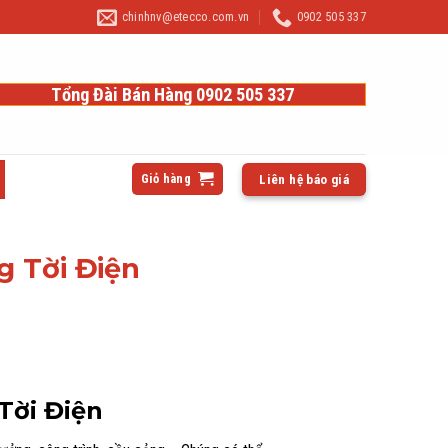
chinhnv@etecco.com.vn
0902 505 337
Tổng Đài Bán Hàng 0902 505 337
Giỏ hàng
Liên hệ báo giá
g Tời Điện
Tời Điện