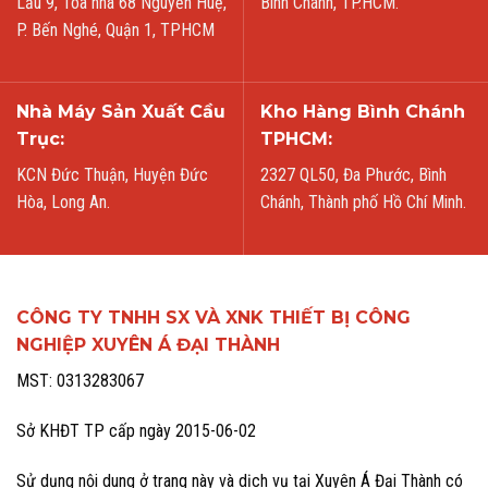
Lầu 9, Tòa nhà 68 Nguyễn Huệ,
Bình Chánh, TP.HCM.
P. Bến Nghé, Quận 1, TPHCM
Nhà Máy Sản Xuất Cầu
Kho Hàng Bình Chánh
Trục:
TPHCM:
KCN Đức Thuận, Huyện Đức
2327 QL50, Đa Phước, Bình
Hòa, Long An.
Chánh, Thành phố Hồ Chí Minh.
CÔNG TY TNHH SX VÀ XNK THIẾT BỊ CÔNG
NGHIỆP XUYÊN Á ĐẠI THÀNH
MST: 0313283067
Sở KHĐT TP cấp ngày 2015-06-02
Sử dụng nội dung ở trang này và dịch vụ tại Xuyên Á Đại Thành có