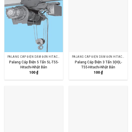
PALANG CÁP ĐIỆN DẦM ĐƠN HITACHI
PALANG CÁP ĐIỆN DẦM ĐƠN HITACHI
Palang Cáp Điện 5 Tấn 5L-T55-
Palang Cáp Điện 3 Tấn 3(H)L-
Hitachi-Nhật Bản
T55-Hitachi-Nhật Bản
100
₫
100
₫