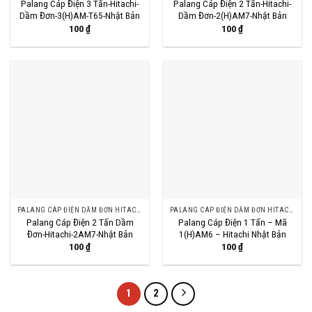
Palang Cáp Điện 3 Tấn-Hitachi-
Palang Cáp Điện 2 Tấn-Hitachi-
Dầm Đơn-3(H)AM-T65-Nhật Bản
Dầm Đơn-2(H)AM7-Nhật Bản
100
₫
100
₫
PALANG CÁP ĐIỆN DẦM ĐƠN HITACHI
PALANG CÁP ĐIỆN DẦM ĐƠN HITACHI
Palang Cáp Điện 2 Tấn Dầm
Palang Cáp Điện 1 Tấn – Mã
Đơn-Hitachi-2AM7-Nhật Bản
1(H)AM6 – Hitachi Nhật Bản
100
₫
100
₫
1
2