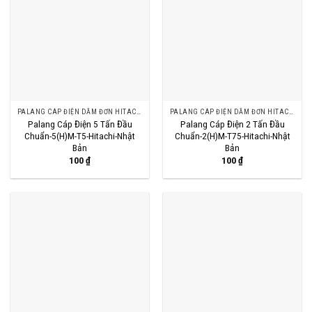
PALANG CÁP ĐIỆN DẦM ĐƠN HITACHI
PALANG CÁP ĐIỆN DẦM ĐƠN HITACHI
Palang Cáp Điện 5 Tấn Đầu
Palang Cáp Điện 2 Tấn Đầu
Chuẩn-5(H)M-T5-Hitachi-Nhật
Chuẩn-2(H)M-T75-Hitachi-Nhật
Bản
Bản
100
₫
100
₫