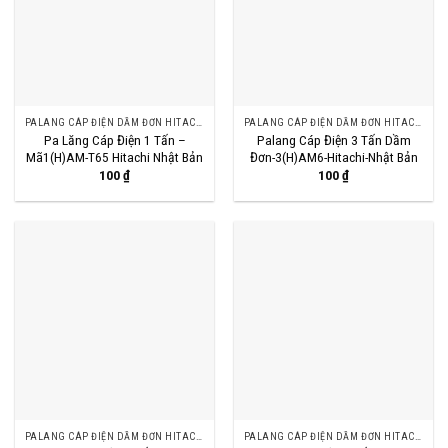
PALANG CÁP ĐIỆN DẦM ĐƠN HITACHI
PALANG CÁP ĐIỆN DẦM ĐƠN HITACHI
Pa Lăng Cáp Điện 1 Tấn –
Palang Cáp Điện 3 Tấn Dầm
Mã1(H)AM-T65 Hitachi Nhật Bản
Đơn-3(H)AM6-Hitachi-Nhật Bản
100
₫
100
₫
PALANG CÁP ĐIỆN DẦM ĐƠN HITACHI
PALANG CÁP ĐIỆN DẦM ĐƠN HITACHI