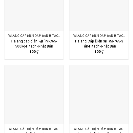
PALANG CÁP ĐIỆN DẦM ĐƠN HITACHI
PALANG CÁP ĐIỆN DẦM ĐƠN HITACHI
Palang cáp điện ½(H)M-C65-
Palang Cáp Điện 3(H)M-P65-3
500kg-Hitachi-Nhật Bản
Tấn-Hitachi-Nhật Bản
100
₫
100
₫
PALANG CÁP ĐIỆN DẦM ĐƠN HITACHI
PALANG CÁP ĐIỆN DẦM ĐƠN HITACHI