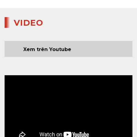
VIDEO
Xem trên Youtube