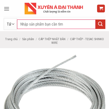
Bỏ
qua
nội
dung
Tìm
kiếm:
Trang chủ
/
Sản phẩm
/
CÁP THÉP NHẬT BẢN
/
CÁP THÉP - TESAC SHINKO
WIRE