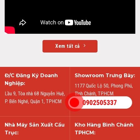
Xem tất cả
Đ/C Đăng Ký Doanh
Showroom Trưng Bày:
Nghiệp:
1177 Quốc Lộ 50, Phong Phú,
Lầu 9, Tòa nhà 68 Nguyễn Huệ,
Bình Chánh, TP.HCM.
P. Bến Nghé, Quận 1, TPHCM
0902505337
Nhà Máy Sản Xuất Cầu
Kho Hàng Bình Chánh
Trục:
TPHCM: