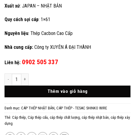
Xuất xứ
: JAPAN – NHẬT BẢN
Quy cách sợi cáp
: 1×61
Nguyên liệu
: Thép Cacbon Cao Cấp
Nhà cung cấp:
Công ty XUYÊN Á ĐẠI THÀNH
0902 505 337
Liên hệ:
Cáp Thép Cấu Trúc 1x61 SHINKO Nhật Bản số lượng
Thêm vào giỏ hàng
Danh mục:
CÁP THÉP NHẬT BẢN
,
CÁP THÉP - TESAC SHINKO WIRE
Thẻ:
Cáp thép
,
Cáp thép cẩu
,
cáp thép chất lượng
,
cáp thép nhật bản
,
cáp thép xây
dựng