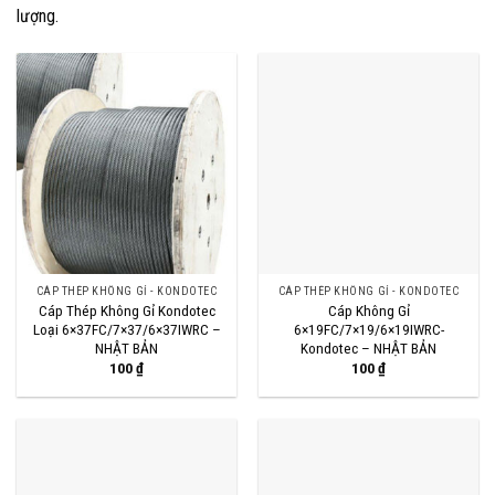
lượng.
CÁP THÉP KHÔNG GỈ - KONDOTEC
CÁP THÉP KHÔNG GỈ - KONDOTEC
Cáp Thép Không Gỉ Kondotec
Cáp Không Gỉ
Loại 6×37FC/7×37/6×37IWRC –
6×19FC/7×19/6×19IWRC-
NHẬT BẢN
Kondotec – NHẬT BẢN
100
₫
100
₫