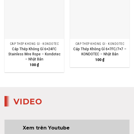
CÁP THÉP KHÔNG GỈ - KONDOTEC
CÁP THÉP KHÔNG GỈ - KONDOTEC
Cáp Thép Không Gỉ 6×24FC
Cáp Thép Không Gỉ 6×7FC/7×7 –
Stainless Wire Rope – Kondotec
KONDOTEC – Nhật Bản
– Nhật Bản
100
₫
100
₫
VIDEO
Xem trên Youtube