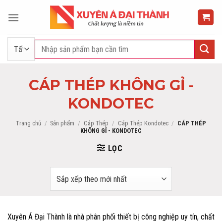
Bỏ
qua
nội
dung
Tìm
kiếm:
CÁP THÉP KHÔNG GỈ -
KONDOTEC
Trang chủ
/
Sản phẩm
/
Cáp Thép
/
Cáp Thép Kondotec
/
CÁP THÉP
KHÔNG GỈ - KONDOTEC
LỌC
Xuyên Á Đại Thành là nhà phân phối thiết bị công nghiệp uy tín, chất