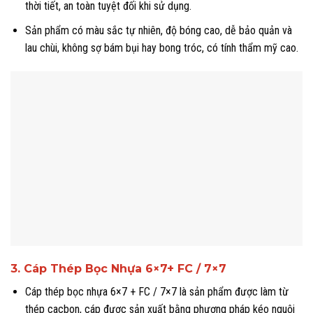
thời tiết, an toàn tuyệt đối khi sử dụng.
Sản phẩm có màu sắc tự nhiên, độ bóng cao, dễ bảo quản và
lau chùi, không sợ bám bụi hay bong tróc, có tính thẩm mỹ cao.
3. Cáp Thép Bọc Nhựa 6×7+ FC / 7×7
Cáp thép bọc nhựa 6×7 + FC / 7×7 là sản phẩm được làm từ
thép cacbon, cáp được sản xuất bằng phương pháp kéo nguội