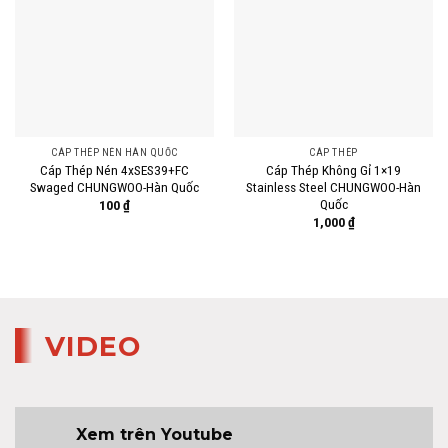
CÁP THÉP NÉN HÀN QUỐC
CÁP THÉP
Cáp Thép Nén 4xSES39+FC
Cáp Thép Không Gỉ 1×19
Swaged CHUNGWOO-Hàn Quốc
Stainless Steel CHUNGWOO-Hàn
Quốc
100
₫
1,000
₫
VIDEO
Xem trên Youtube