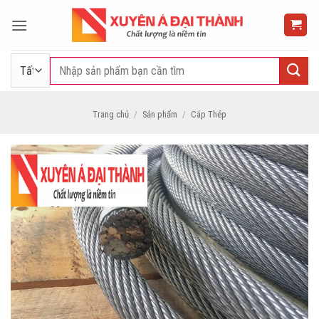
Bỏ
qua
nội
dung
Tìm
kiếm:
Trang chủ
/
Sản phẩm
/
Cáp Thép