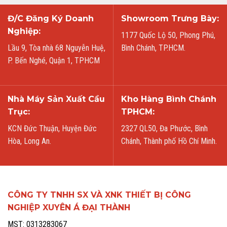
Đ/C Đăng Ký Doanh
Showroom Trưng Bày:
Nghiệp:
1177 Quốc Lộ 50, Phong Phú,
Lầu 9, Tòa nhà 68 Nguyễn Huệ,
Bình Chánh, TP.HCM.
P. Bến Nghé, Quận 1, TPHCM
Nhà Máy Sản Xuất Cầu
Kho Hàng Bình Chánh
Trục:
TPHCM:
KCN Đức Thuận, Huyện Đức
2327 QL50, Đa Phước, Bình
Hòa, Long An.
Chánh, Thành phố Hồ Chí Minh.
CÔNG TY TNHH SX VÀ XNK THIẾT BỊ CÔNG
NGHIỆP XUYÊN Á ĐẠI THÀNH
MST: 0313283067