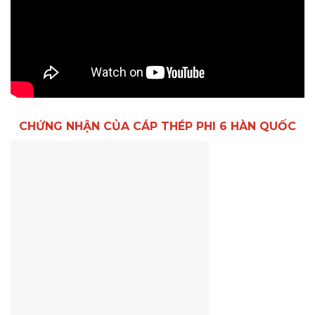
CHỨNG NHẬN CỦA CÁP THÉP PHI 6 HÀN QUỐC