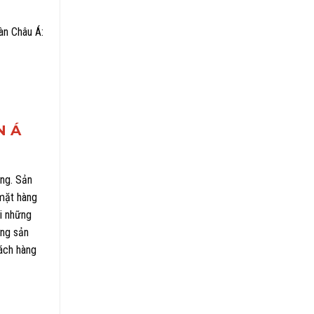
àn Châu Á:
N Á
ng. Sản
 mặt hàng
ới những
ợng sản
hách hàng