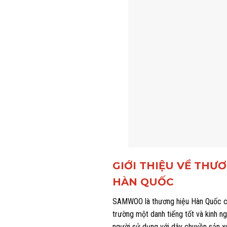
GIỚI THIỆU VỀ TH
HÀN QUỐC
SAMWOO là thương hiệu Hàn Quốc có l
trường một danh tiếng tốt và kinh 
người sử dụng với dây chuyền sản xuấ