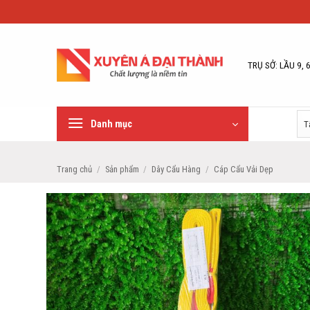
Bỏ
qua
nội
dung
TRỤ SỞ: LẦU 9, 
Danh mục
Trang chủ
/
Sản phẩm
/
Dây Cẩu Hàng
/
Cáp Cẩu Vải Dẹp