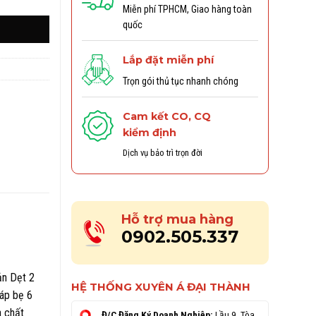
Miễn phí TPHCM, Giao hàng toàn
quốc
Lắp đặt miễn phí
Trọn gói thủ tục nhanh chóng
Cam kết CO, CQ
kiểm định
Dịch vụ bảo trì trọn đời
Hỗ trợ mua hàng
0902.505.337
Bản Dẹt 2
HỆ THỐNG XUYÊN Á ĐẠI THÀNH
cáp bẹ 6
à chất
Đ/C Đăng Ký Doanh Nghiệp:
Lầu 9, Tòa