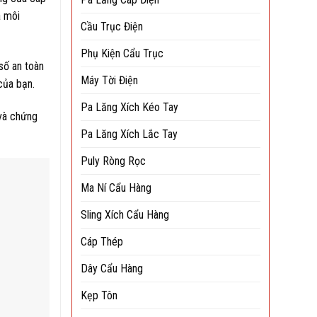
a môi
Cầu Trục Điện
Phụ Kiện Cẩu Trục
số an toàn
Máy Tời Điện
của bạn.
Pa Lăng Xích Kéo Tay
 và chứng
Pa Lăng Xích Lắc Tay
Puly Ròng Rọc
Ma Ní Cẩu Hàng
Sling Xích Cẩu Hàng
Cáp Thép
Dây Cẩu Hàng
Kẹp Tôn