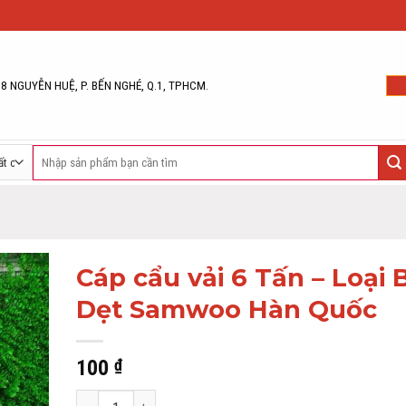
68 NGUYỄN HUỆ, P. BẾN NGHÉ, Q.1, TPHCM.
Tìm
kiếm:
Cáp cẩu vải 6 Tấn – Loại 
Dẹt Samwoo Hàn Quốc
100
₫
Cáp cẩu vải 6 Tấn - Loại Bản Dẹt Samwoo Hàn Quốc số lượng