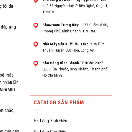
nhà 68 Nguyễn Huệ, P. Bến Nghé, Quận 1,
 tối đa
TPHCM
Showroom Trưng Bày:
1177 Quốc Lộ 50,
m đáp ứng
Phong Phú, Bình Chánh, TP.HCM.
Nhà Máy Sản Xuất Cầu Trục:
KCN Đức
Thuận, Huyện Đức Hòa, Long An.
Kho Hàng Bình Chánh TPHCM:
2327
QL50, Đa Phước, Bình Chánh, Thành phố
 bề mặt
Hồ Chí Minh.
 nhiều lần
, ARAMID,
CATALOG SẢN PHẨM
ền chắc,
Pa Lăng Xích Điện
ang của cáp
Pa Lăng Cáp Điện