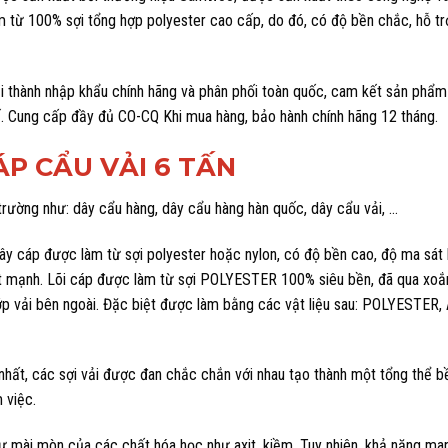
từ 100% sợi tổng hợp polyester cao cấp, do đó, có độ bền chắc, hỗ trợ
 thành nhập khẩu chính hãng và phân phối toàn quốc, cam kết sản phẩ
ế. Cung cấp đầy đủ CO-CQ Khi mua hàng, bảo hành chính hãng 12 tháng.
ÁP CẨU VẢI 6 TẤN
 trường như: dây cẩu hàng, dây cẩu hàng hàn quốc, dây cẩu vải, …
dây cáp được làm từ sợi polyester hoặc nylon, có độ bền cao, độ ma sát
 mạnh. Lõi cáp được làm từ sợi POLYESTER 100% siêu bền, đã qua xoắn
ớp vải bên ngoài. Đặc biệt được làm bằng các vật liệu sau: POLYESTER
 nhất, các sợi vải được đan chắc chắn với nhau tạo thành một tổng thể b
 việc.
sự mài mòn của các chất hóa học như axit, kiềm. Tuy nhiên, khả năng m