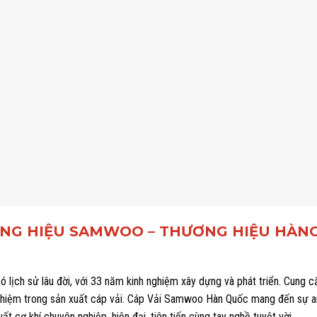
ƯƠNG HIỆU SAMWOO – THƯƠNG HIỆU HÀN
ịch sử lâu đời, với 33 năm kinh nghiệm xây dựng và phát triển. Cung c
nghiệm trong sản xuất cáp vải. Cáp Vải Samwoo Hàn Quốc mang đến sự 
t cơ khí chuyên nghiệp, hiện đại, tiên tiến cùng tay nghề tuyệt vời.