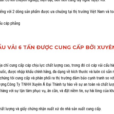
iếng với 2 dòng sản phẩm được ưa chuộng tại thị trường Việt Nam và to
ẩu cáp phẳng
ẨU VẢI 6 TẤN ĐƯỢC CUNG CẤP BỞI XUYÊ
chỉ cung cấp cáp chịu lực chất lượng cao, trong đó có cáp vải cẩu hà
Quốc, được nhập khẩu chính hãng, đa dạng về kích thước và luôn có sẵn
 chúng tôi cung cấp và phân phối ra thị trường đảm bảo cạnh tranh so v
ượng.Công Ty TNHH Xuyên Á Đại Thành tự hào về sự an toàn và chất lư
àng với sự tận tâm phục vụ, ân cần, và đặt niềm tin, sự hài lòng của k
hất lượng và giấy chứng nhận xuất xứ do nhà sản xuất cung cấp.