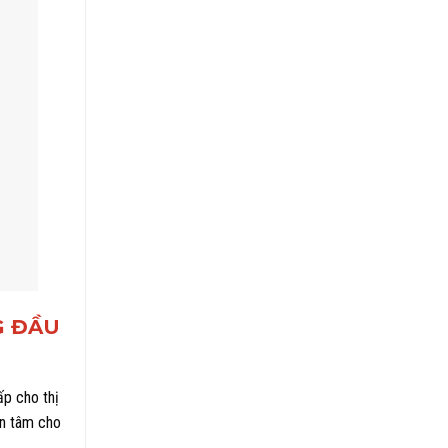
G ĐẦU
ấp cho thị
an tâm cho