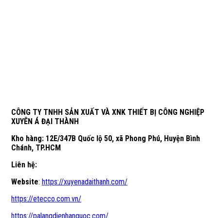
CÔNG TY TNHH SẢN XUẤT VÀ XNK THIẾT BỊ CÔNG NGHIỆP
XUYÊN Á ĐẠI THÀNH
Kho hàng: 12E/347B Quốc lộ 50, xã Phong Phú, Huyện Bình
Chánh, TP.HCM
Liên hệ:
Website
:
https://xuyenadaithanh.com/
https://etecco.com.vn/
https://palangdienhanquoc.com/