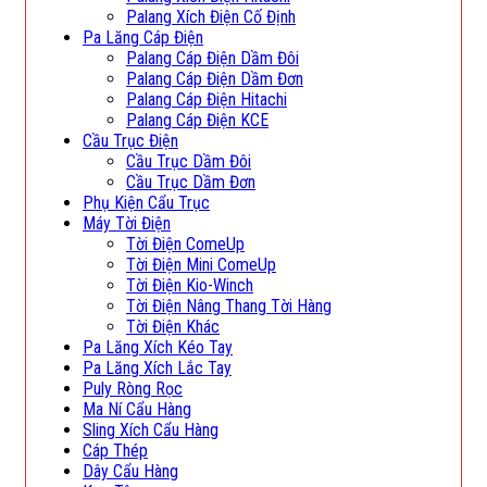
Palang Xích Điện Cố Định
Pa Lăng Cáp Điện
Palang Cáp Điện Dầm Đôi
Palang Cáp Điện Dầm Đơn
Palang Cáp Điện Hitachi
Palang Cáp Điện KCE
Cầu Trục Điện
Cầu Trục Dầm Đôi
Cầu Trục Dầm Đơn
Phụ Kiện Cẩu Trục
Máy Tời Điện
Tời Điện ComeUp
Tời Điện Mini ComeUp
Tời Điện Kio-Winch
Tời Điện Nâng Thang Tời Hàng
Tời Điện Khác
Pa Lăng Xích Kéo Tay
Pa Lăng Xích Lắc Tay
Puly Ròng Rọc
Ma Ní Cẩu Hàng
Sling Xích Cẩu Hàng
Cáp Thép
Dây Cẩu Hàng