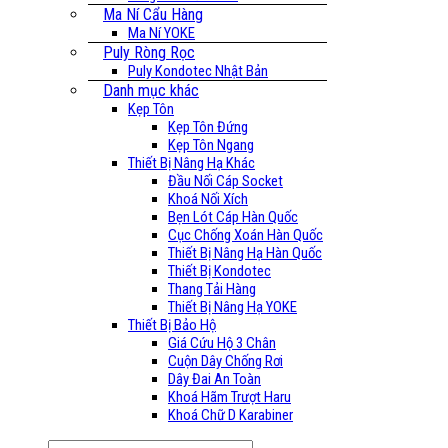
Ma Ní Cẩu Hàng
Ma Ní YOKE
Puly Ròng Rọc
Puly Kondotec Nhật Bản
Danh mục khác
Kẹp Tôn
Kẹp Tôn Đứng
Kẹp Tôn Ngang
Thiết Bị Nâng Hạ Khác
Đầu Nối Cáp Socket
Khoá Nối Xích
Bẹn Lót Cáp Hàn Quốc
Cục Chống Xoán Hàn Quốc
Thiết Bị Nâng Hạ Hàn Quốc
Thiết Bị Kondotec
Thang Tải Hàng
Thiết Bị Nâng Hạ YOKE
Thiết Bị Bảo Hộ
Giá Cứu Hộ 3 Chân
Cuộn Dây Chống Rơi
Dây Đai An Toàn
Khoá Hãm Trượt Haru
Khoá Chữ D Karabiner