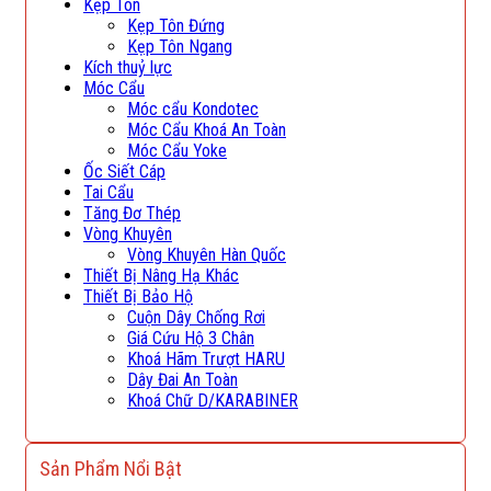
Kẹp Tôn
Kẹp Tôn Đứng
Kẹp Tôn Ngang
Kích thuỷ lực
Móc Cẩu
Móc cẩu Kondotec
Móc Cẩu Khoá An Toàn
Móc Cẩu Yoke
Ốc Siết Cáp
Tai Cẩu
Tăng Đơ Thép
Vòng Khuyên
Vòng Khuyên Hàn Quốc
Thiết Bị Nâng Hạ Khác
Thiết Bị Bảo Hộ
Cuộn Dây Chống Rơi
Giá Cứu Hộ 3 Chân
Khoá Hãm Trượt HARU
Dây Đai An Toàn
Khoá Chữ D/KARABINER
Sản Phẩm Nổi Bật