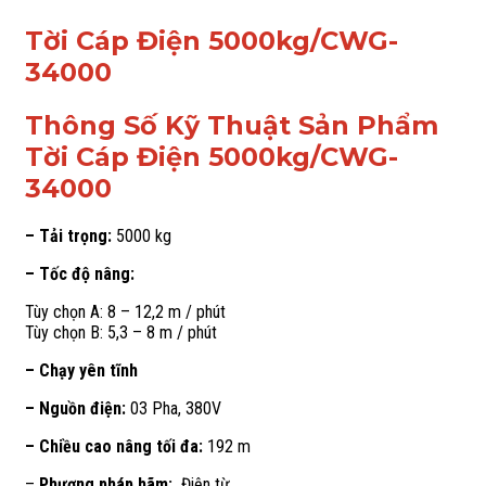
Đài
Loan
Tời Cáp Điện 5000kg/CWG-
–
34000
Model
CWG-
34000
Thông Số Kỹ Thuật Sản Phẩm
số
lượng
Tời Cáp Điện 5000kg/CWG-
34000
– Tải trọng:
5000 kg
– Tốc độ nâng:
Tùy chọn A: 8 – 12,2 m / phút
Tùy chọn B: 5,3 – 8 m / phút
– Chạy yên tĩnh
– Nguồn điện:
03 Pha, 380V
– Chiều cao nâng tối đa:
192 m
–
Phương pháp hãm:
Điện từ