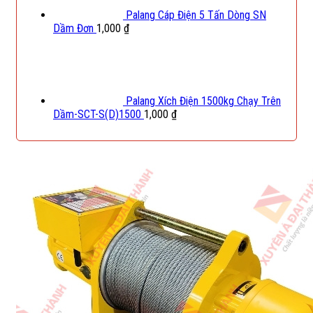
Palang Cáp Điện 5 Tấn Dòng SN
Dầm Đơn
1,000
₫
Palang Xích Điện 1500kg Chạy Trên
Dầm-SCT-S(D)1500
1,000
₫