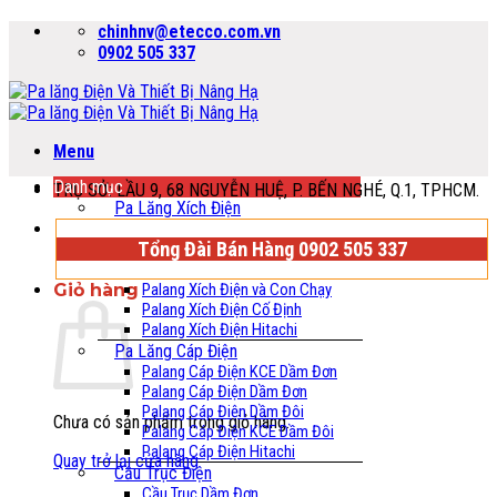
Bỏ
chinhnv@etecco.com.vn
qua
0902 505 337
nội
dung
Menu
Danh mục
TRỤ SỞ: LẦU 9, 68 NGUYỄN HUỆ, P. BẾN NGHÉ, Q.1, TPHCM.
Pa Lăng Xích Điện
Tổng Đài Bán Hàng 0902 505 337
Giỏ hàng
Palang Xích Điện và Con Chạy
Palang Xích Điện Cố Định
Palang Xích Điện Hitachi
Pa Lăng Cáp Điện
Palang Cáp Điện KCE Dầm Đơn
Palang Cáp Điện Dầm Đơn
Palang Cáp Điện Dầm Đôi
Chưa có sản phẩm trong giỏ hàng.
Palang Cáp Điện KCE Dầm Đôi
Palang Cáp Điện Hitachi
Quay trở lại cửa hàng
Cầu Trục Điện
Cầu Trục Dầm Đơn