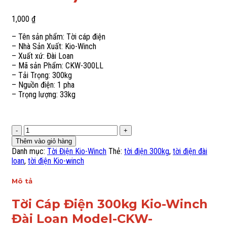
1,000
₫
– Tên sản phẩm: Tời cáp điện
– Nhà Sản Xuất: Kio-Winch
– Xuất xứ: Đài Loan
– Mã sản Phẩm: CKW-300LL
– Tải Trọng: 300kg
– Nguồn điện: 1 pha
– Trọng lượng: 33kg
Tời
Cáp
Thêm vào giỏ hàng
Điện
Danh mục:
Tời Điện Kio-Winch
Thẻ:
tời điện 300kg
,
tời điện đài
300kg
loan
,
tời điện Kio-winch
Kio-
Winch
Mô tả
Đài
Loan
Tời Cáp Điện 300kg Kio-Winch
Model-
Đài Loan Model-CKW-
CKW-
300LL(With