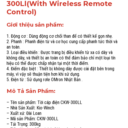
300Ll(With Wireless Remote
Wireless
Remote
Control)
Control)
số
Giơi thiệu sản phẩm:
lượng
1. Động cơ : Dùng động cơ chổi than để có thiết kế gọn nhẹ.
2. Phanh : Phanh điện từ và cơ học cung cấp phanh tức thời và
an toàn.
3. Loại điều khiển : Được trang bị điều khiển từ xa có dây và
không dây, và thiết bị an toàn có thể đảm bảo chỉ một loại tín
hiệu có thể được chấp nhận tại một thời điểm.
4. Điểm đặc biệt : Thiết bị không dây được cài đặt bên trong
máy, vì vậy sẽ thuận tiện hơn khi sử dụng.
5. Điện từ : Sử dụng rơle OMron Nhật Bản .
Mô Tả Sản Phẩm:
– Tên sản phẩm: Tời cáp điện CKW-300LL
– Nhà Sản Xuất: Kio-Winch
– Xuất xứ: Đài Loan
– Mã sản Phẩm: CKW-300LL
– Tải Trọng: 300kg