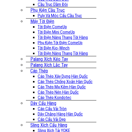
Cầu Trục Dầm Đôi
Phụ Kiện Cầu Trục
Puly Và Móc Cẩu Cầu Trục
Máy Tời Điện
Tời Điện ComeUp
Tời Điện Mini ComeUp
Tời Điện Nâng Thang Tời Hàng
Phụ Kiện Tời Điện ComeUp
Tời Điện Kio-Winch
Tời Điện Nâng Thang Tời Hàng
Palang Xích Kéo Tay
Palang Xích Lắc Tay
Cáp Thép
Cáp Thép Xây Dựng Hàn Quốc
Cáp Thép Chống Xoắn Hàn Quốc
Cáp Thép Mạ Kẽm Hàn Quốc
Cáp Thép Nén Hàn Quốc
Cáp Thép Kondotec
Dây Cẩu Hàng
Cáp Cẩu Vải Tròn
Dây Chằng Hàng Hàn Quốc
Cáp Cẩu Vải Dẹp
Sling Xích Cẩu Hàng
Sling Xích Tải YOKE