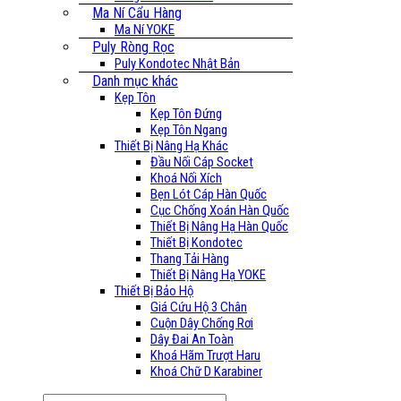
Ma Ní Cẩu Hàng
Ma Ní YOKE
Puly Ròng Rọc
Puly Kondotec Nhật Bản
Danh mục khác
Kẹp Tôn
Kẹp Tôn Đứng
Kẹp Tôn Ngang
Thiết Bị Nâng Hạ Khác
Đầu Nối Cáp Socket
Khoá Nối Xích
Bẹn Lót Cáp Hàn Quốc
Cục Chống Xoán Hàn Quốc
Thiết Bị Nâng Hạ Hàn Quốc
Thiết Bị Kondotec
Thang Tải Hàng
Thiết Bị Nâng Hạ YOKE
Thiết Bị Bảo Hộ
Giá Cứu Hộ 3 Chân
Cuộn Dây Chống Rơi
Dây Đai An Toàn
Khoá Hãm Trượt Haru
Khoá Chữ D Karabiner