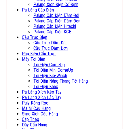
Palang Xích Điện Cố Định
Pa Lăng Cáp Điện
Palang Cáp Điện Dầm Đôi
Palang Cáp Điện Dầm Đơn
Palang Cáp Điện Hitachi
Palang Cáp Điện KCE
Cầu Trục Điện
Cầu Trục Dầm Đôi
Cầu Trục Dầm Đơn
Phụ Kiện Cẩu Trục
Máy Tời Điện
Tời Điện ComeUp
Tời Điện Mini ComeUp
Tời Điện Kio-Winch
Tời Điện Nâng Thang Tời Hàng
Tời Điện Khác
Pa Lăng Xích Kéo Tay
Pa Lăng Xích Lắc Tay
Puly Ròng Rọc
Ma Ní Cẩu Hàng
Sling Xích Cẩu Hàng
Cáp Thép
Dây Cẩu Hàng