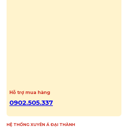
Hỗ trợ mua hàng
0902.505.337
HỆ THỐNG XUYÊN Á ĐẠI THÀNH