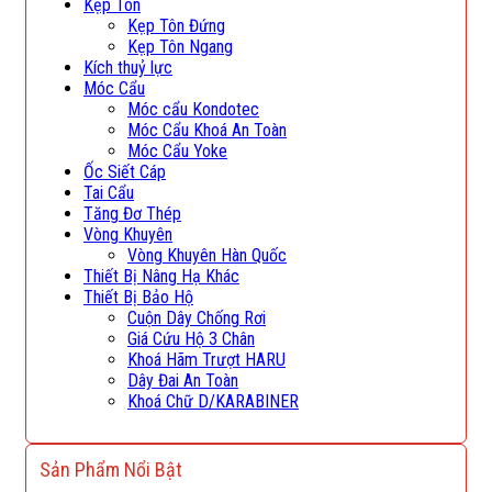
Kẹp Tôn
Kẹp Tôn Đứng
Kẹp Tôn Ngang
Kích thuỷ lực
Móc Cẩu
Móc cẩu Kondotec
Móc Cẩu Khoá An Toàn
Móc Cẩu Yoke
Ốc Siết Cáp
Tai Cẩu
Tăng Đơ Thép
Vòng Khuyên
Vòng Khuyên Hàn Quốc
Thiết Bị Nâng Hạ Khác
Thiết Bị Bảo Hộ
Cuộn Dây Chống Rơi
Giá Cứu Hộ 3 Chân
Khoá Hãm Trượt HARU
Dây Đai An Toàn
Khoá Chữ D/KARABINER
Sản Phẩm Nổi Bật