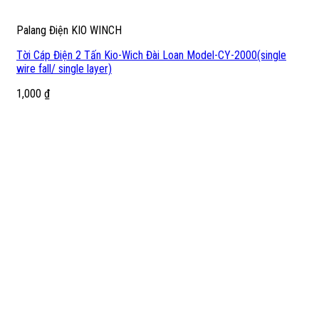
Palang Điện KIO WINCH
Tời Cáp Điện 2 Tấn Kio-Wich Đài Loan Model-CY-2000(single
wire fall/ single layer)
1,000
₫