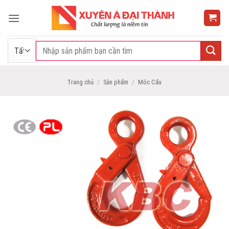
Bỏ
qua
nội
dung
Tìm
kiếm:
Trang chủ
/
Sản phẩm
/
Móc Cẩu