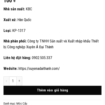
100
Nhà sản xuất:
KBC
Xuất xứ:
Hàn Quốc
Loại:
KP-1317
Nhà phân phối:
Công ty TNHH Sản xuất và Xuất nhập khẩu Thiết
bị Công nghiệp Xuyên Á Đại Thành
Liên hệ đặt hàng:
0902.505.337
Wedsite:
https://xuyenadaithanh.com/
Móc cẩu có chốt an toàn loại KP-1317 của KBC-Hàn Quốc số lượng
Thêm vào giỏ hàng
Danh mục:
Móc Cẩu