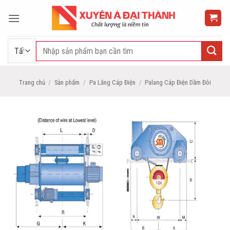
Bỏ
qua
nội
dung
Tìm
kiếm:
Trang chủ
/
Sản phẩm
/
Pa Lăng Cáp Điện
/
Palang Cáp Điện Dầm Đôi