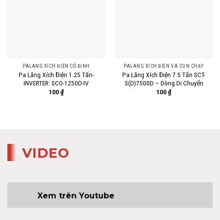
PALANG XÍCH ĐIỆN CỐ ĐỊNH
PALANG XÍCH ĐIỆN VÀ CON CHẠY
Pa Lăng Xích Điện 1.25 Tấn-
Pa Lăng Xích Điện 7.5 Tấn SCT-
INVERTER: SCO-1250D-IV
S(D)7500D – Dòng Di Chuyển
100
₫
100
₫
VIDEO
Xem trên Youtube