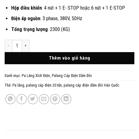
Hộp điều khiển
: 4 nút + 1 E- STOP hoặc 6 nút + 1 E-STOP
Điện áp nguồn
: 3 phase, 380V, 50Hz
Tổng trọng lượng
: 2300 (KG)
Pa Lăng Cáp Điện 20 Tấn Dầm Đôi - SamSung Hàn Quốc số lượng
Thêm vào giỏ hàng
Danh mục:
Pa Lăng Xích Điện
,
Palang Cáp Điện Dầm Đôi
Thẻ:
Pa lăng
,
palang cáp điện 20 tấn
,
palang cáp điện dầm đôi Hàn Quốc