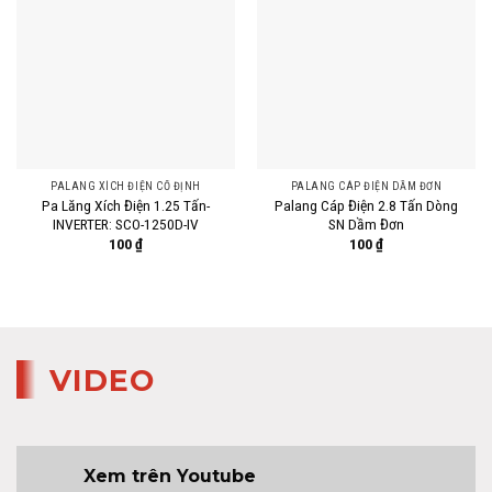
PALANG XÍCH ĐIỆN CỐ ĐỊNH
PALANG CÁP ĐIỆN DẦM ĐƠN
Pa Lăng Xích Điện 1.25 Tấn-
Palang Cáp Điện 2.8 Tấn Dòng
INVERTER: SCO-1250D-IV
SN Dầm Đơn
100
₫
100
₫
VIDEO
Xem trên Youtube