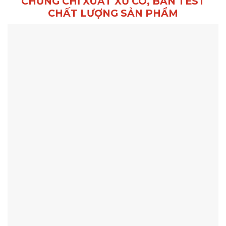
CHỨNG CHỈ XUẤT XỨ CO, BẢN TEST
CHẤT LƯỢNG SẢN PHẨM