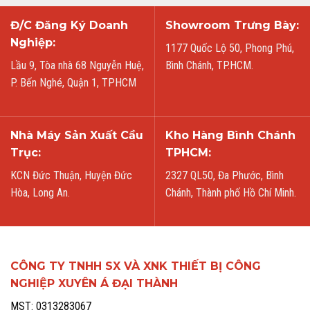
Đ/C Đăng Ký Doanh
Showroom Trưng Bày:
Nghiệp:
1177 Quốc Lộ 50, Phong Phú,
Lầu 9, Tòa nhà 68 Nguyễn Huệ,
Bình Chánh, TP.HCM.
P. Bến Nghé, Quận 1, TPHCM
Nhà Máy Sản Xuất Cầu
Kho Hàng Bình Chánh
Trục:
TPHCM:
KCN Đức Thuận, Huyện Đức
2327 QL50, Đa Phước, Bình
Hòa, Long An.
Chánh, Thành phố Hồ Chí Minh.
CÔNG TY TNHH SX VÀ XNK THIẾT BỊ CÔNG
NGHIỆP XUYÊN Á ĐẠI THÀNH
MST: 0313283067