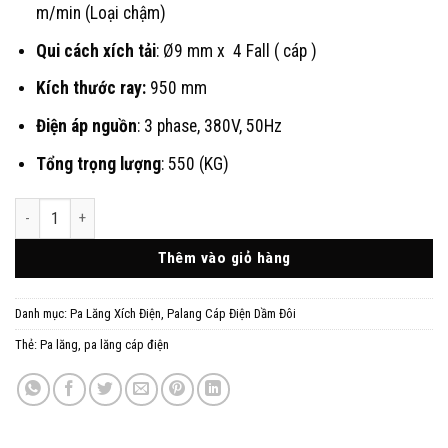
m/min (Loại chậm)
Qui cách xích tải
: Ø9 mm x 4 Fall ( cáp )
Kích thước ray:
950 mm
Điện áp nguồn
: 3 phase, 380V, 50Hz
Tổng trọng lượng
: 550 (KG)
Pa lăng Cáp Điện 3 Tấn Dòng SD Dầm Đôi số lượng
Thêm vào giỏ hàng
Danh mục:
Pa Lăng Xích Điện
,
Palang Cáp Điện Dầm Đôi
Thẻ:
Pa lăng
,
pa lăng cáp điện