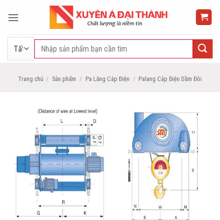
Bỏ
qua
nội
dung
Tìm
kiếm:
Trang chủ
/
Sản phẩm
/
Pa Lăng Cáp Điện
/
Palang Cáp Điện Dầm Đôi