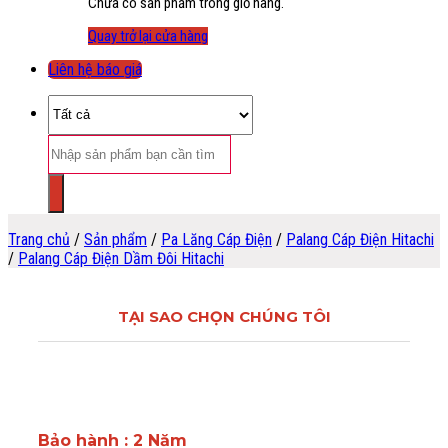
Chưa có sản phẩm trong giỏ hàng.
Quay trở lại cửa hàng
Liên hệ báo giá
Tìm
kiếm:
Trang chủ
/
Sản phẩm
/
Pa Lăng Cáp Điện
/
Palang Cáp Điện Hitachi
/
Palang Cáp Điện Dầm Đôi Hitachi
TẠI SAO CHỌN CHÚNG TÔI
Bảo hành : 2 Năm