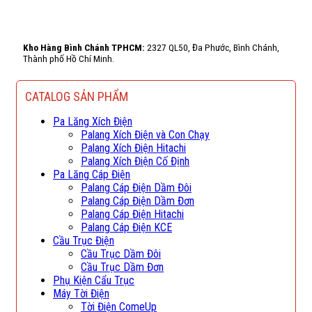
Kho Hàng Bình Chánh TPHCM:
2327 QL50, Đa Phước, Bình Chánh,
Thành phố Hồ Chí Minh.
CATALOG SẢN PHẨM
Pa Lăng Xích Điện
Palang Xích Điện và Con Chạy
Palang Xích Điện Hitachi
Palang Xích Điện Cố Định
Pa Lăng Cáp Điện
Palang Cáp Điện Dầm Đôi
Palang Cáp Điện Dầm Đơn
Palang Cáp Điện Hitachi
Palang Cáp Điện KCE
Cầu Trục Điện
Cầu Trục Dầm Đôi
Cầu Trục Dầm Đơn
Phụ Kiện Cẩu Trục
Máy Tời Điện
Tời Điện ComeUp