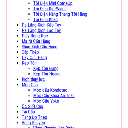
Tời Điện Mini ComeUp
Tời Điện Kio-Winch
Tời Điện Nâng Thang Tời Hàng
Tời Điện Khác
Pa Lăng Xích Kéo Tay
Pa Lăng Xích Lắc Tay
Puly Ròng Rọc
Ma Ní Cẩu Hàng
Sling Xích Cẩu Hàng
Cáp Thép
Dây Cẩu Hàng
Kẹp Tôn
Kẹp Tôn Đứng
Kẹp Tôn Ngang
Kích thuỷ lực
Móc Cẩu
Móc cẩu Kondotec
Móc Cẩu Khoá An Toàn
Móc Cẩu Yoke
Ốc Siết Cáp
Tai Cẩu
Tăng Đơ Thép
Vòng Khuyên