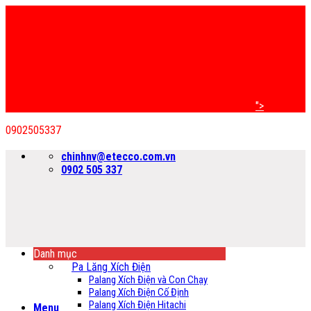
">
0902505337
Bỏ
chinhnv@etecco.com.vn
qua
0902 505 337
nội
dung
Danh mục
Pa Lăng Xích Điện
Palang Xích Điện và Con Chạy
Palang Xích Điện Cố Định
Palang Xích Điện Hitachi
Menu