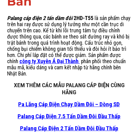
Bản
Palang cáp điện 2 tấn dầm đôi
2HD-T55
là sản phẩm chạy
trên hai ray được sử dụng lý tưởng như một cần trục di
chuyển trên cao. Kể từ khi lõi trung tâm tự điều chỉnh
được thông qua, các bánh xe theo sát đường ray và khó bị
trật bánh trong quá trình hoạt động. Cấu trúc nhỏ gọn,
chống bụi chiếm không gian tối thiểu và đòi hỏi ít bảo trì
hơn. Chi phí lắp đặt có thể được giảm. Sản phẩm được
chính
công ty Xuyên Á Đại Thành
phân phối theo chuẩn
mẫu mã, kiểu dáng và cam kết nhập từ hãng chính bên
Nhật Bản.
XEM THÊM CÁC MẪU PALANG CÁP ĐIỆN CÙNG
HÃNG
Pa Lăng Cáp Điện Chạy Dầm Đôi – Dòng SD
Palang Cáp Điện 7.5 Tấn Dầm Đôi Đầu Thấp
Palang Cáp Điện 2 Tấn Dầm Đôi Đầu Thấp