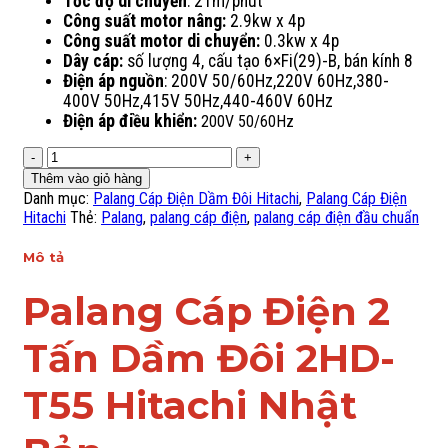
Tốc độ di chuyển
: 21m/phút
Công suất motor nâng:
2.9kw x 4p
Công suất motor di chuyển:
0.3kw x 4p
Dây cáp:
số lượng 4, cấu tạo 6×Fi(29)-B, bán kính 8
Điện áp nguồn
: 200V 50/60Hz,220V 60Hz,380-
400V 50Hz,415V 50Hz,440-460V 60Hz
Điện áp điều khiển:
200V 50/60Hz
Palang
Cáp
Thêm vào giỏ hàng
Điện
Danh mục:
Palang Cáp Điện Dầm Đôi Hitachi
,
Palang Cáp Điện
2
Hitachi
Thẻ:
Palang
,
palang cáp điện
,
palang cáp điện đầu chuẩn
Tấn
Dầm
Mô tả
Đôi-
2HD-
Palang Cáp Điện 2
T55-
Hitachi-
Tấn Dầm Đôi 2HD-
Nhật
Bản
số
T55 Hitachi Nhật
lượng