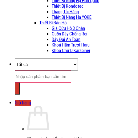
Thiết Bị Nâng Hạ Hàn Quốc
Thiết Bị Kondotec
Thang Tải Hàng
Thiết Bị Nâng Hạ YOKE
Thiết Bị Bảo Hộ
Giá Cứu Hộ 3 Chân
Cuộn Dây Chống Rơi
Dây Đai An Toàn
Khoá Hãm Trượt Haru
Khoá Chữ D Karabiner
Tìm
kiếm:
Giỏ hàng