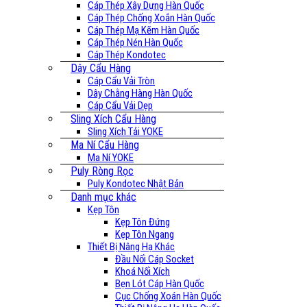
Cáp Thép Xây Dựng Hàn Quốc
Cáp Thép Chống Xoắn Hàn Quốc
Cáp Thép Mạ Kẽm Hàn Quốc
Cáp Thép Nén Hàn Quốc
Cáp Thép Kondotec
Dây Cẩu Hàng
Cáp Cẩu Vải Tròn
Dây Chằng Hàng Hàn Quốc
Cáp Cẩu Vải Dẹp
Sling Xích Cẩu Hàng
Sling Xích Tải YOKE
Ma Ní Cẩu Hàng
Ma Ní YOKE
Puly Ròng Rọc
Puly Kondotec Nhật Bản
Danh mục khác
Kẹp Tôn
Kẹp Tôn Đứng
Kẹp Tôn Ngang
Thiết Bị Nâng Hạ Khác
Đầu Nối Cáp Socket
Khoá Nối Xích
Bẹn Lót Cáp Hàn Quốc
Cục Chống Xoán Hàn Quốc