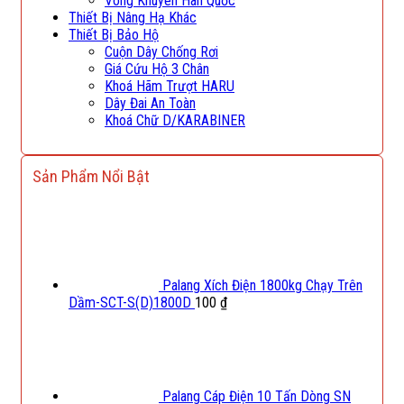
Vòng Khuyên Hàn Quốc
Thiết Bị Nâng Hạ Khác
Thiết Bị Bảo Hộ
Cuộn Dây Chống Rơi
Giá Cứu Hộ 3 Chân
Khoá Hãm Trượt HARU
Dây Đai An Toàn
Khoá Chữ D/KARABINER
Sản Phẩm Nổi Bật
Palang Xích Điện 1800kg Chạy Trên
Dầm-SCT-S(D)1800D
100
₫
Palang Cáp Điện 10 Tấn Dòng SN