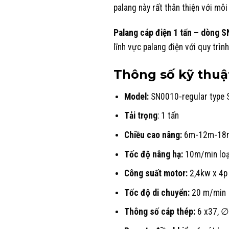
palang này rất thân thiện với môi
Palang cáp điện 1 tấn – dòng S
lĩnh vực palang điện với quy trì
Thông số kỹ thuậ
Model:
SN0010-regular type 
Tải trọng
: 1 tấn
Chiều cao nâng:
6m-12m-18
Tốc độ nâng hạ:
10m/min loạ
Công suất motor:
2,4kw x 4p 
Tốc độ di chuyển:
20 m/min
Thông số cáp thép:
6 x37, ∅8