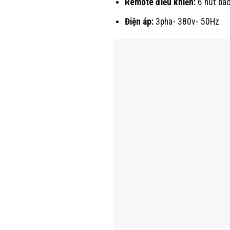
Remote điều khiển:
6 nút ba
Điện áp:
3pha- 380v- 50Hz