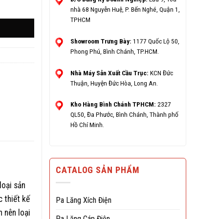
nhà 68 Nguyễn Huệ, P. Bến Nghé, Quận 1,
TPHCM
Showroom Trưng Bày:
1177 Quốc Lộ 50,
Phong Phú, Bình Chánh, TP.HCM.
Nhà Máy Sản Xuất Cầu Trục:
KCN Đức
Thuận, Huyện Đức Hòa, Long An.
Kho Hàng Bình Chánh TPHCM:
2327
QL50, Đa Phước, Bình Chánh, Thành phố
Hồ Chí Minh.
CATALOG SẢN PHẨM
loại sản
 thiết kế
Pa Lăng Xích Điện
 nên loại
Pa Lăng Cáp Điện