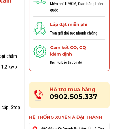
 tấn
Miễn phí TPHCM, Giao hàng toàn
quốc
Lắp đặt miễn phí
Trọn gói thủ tục nhanh chóng
Cam kết CO, CQ
kiểm định
oại chậm
Dịch vụ bảo trì trọn đời
 1,2 kw x
Hỗ trợ mua hàng
0902.505.337
n cấp Stop
HỆ THỐNG XUYÊN Á ĐẠI THÀNH
Đ/C Đăng Ký Doanh Nghiệp:
Lầu 9, Tòa