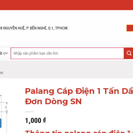
68 NGUYỄN HUỆ, P. BẾN NGHÉ, Q.1, TPHCM.
Tìm
kiếm:
ơn
Palang Cáp Điện 1 Tấn D
Đơn Dòng SN
1,000
₫