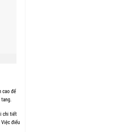
n cao để
 tang.
 chi tiết
. Việc điểu