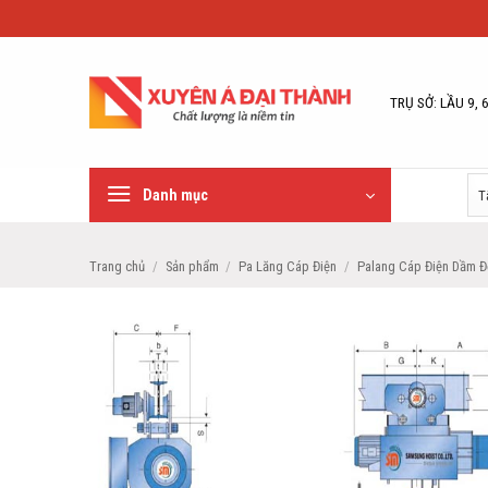
Bỏ
qua
nội
dung
TRỤ SỞ: LẦU 9, 
Danh mục
Trang chủ
/
Sản phẩm
/
Pa Lăng Cáp Điện
/
Palang Cáp Điện Dầm Đ