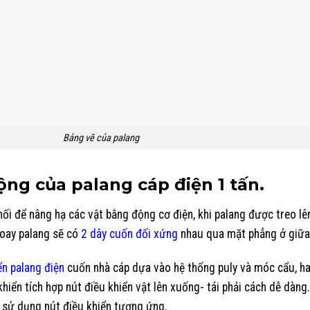
Bảng vẽ của palang
ng của palang cáp điện 1 tấn.
ối để nâng hạ các vật bằng động cơ điện, khi palang được treo lê
xoay palang sẽ có
2 dây cuốn
đối xứng
nhau qua mặt phẳng ở giữa
ển palang điện
cuốn nhà cáp dựa vào hệ thống puly và móc cẩu, hai
khiển tích hợp nút điều khiển vật lên xuống- tái phải cách dễ dàng
h sử dụng nút điều khiển tương ứng.