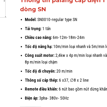
Thông tin palang cáp điện 1
dòng SN
Model:
SN0010-regular type SN
Tải trọng:
1 tấn
Chiều cao nâng:
6m-12m-18m-24m
Tốc độ nâng hạ:
10m/min loại nhanh và 5m/min l
Công suất motor:
2,4kw x 4p m/min loại nhanh và
8p m/min loại chậm
Tốc độ di chuyển:
20 m/min
Thông số cáp thép:
6 x37, ∅8 x 2 line
Remote điều khiển:
6 nút bao gồm nút dừng khẩ
Điện áp:
3pha- 380v- 50Hz