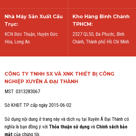
Nhà Máy Sản Xuất Cầu
Kho Hàng Bình Chánh
Trục:
TPHCM:
KCN Đức Thuận, Huyện Đức
2327 QL50, Đa Phước, Bình
Hòa, Long An.
Chánh, Thành phố Hồ Chí Minh.
CÔNG TY TNHH SX VÀ XNK THIẾT BỊ CÔNG
NGHIỆP XUYÊN Á ĐẠI THÀNH
MST: 0313283067
Sở KHĐT TP cấp ngày 2015-06-02
Sử dụng nội dung ở trang này và dịch vụ tại Xuyên Á Đại Thành có
nghĩa là bạn đồng ý với
Thỏa thuận sử dụng
và
Chính sách bảo
mật
của chúng tôi.