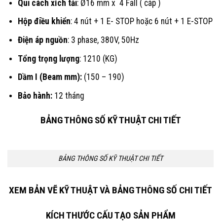
Qui cách xích tải
: Ø16 mm x 4 Fall ( cáp )
Hộp điều khiển
: 4 nút + 1 E- STOP hoặc 6 nút + 1 E-STOP
Điện áp nguồn
: 3 phase, 380V, 50Hz
Tổng trọng lượng
: 1210 (KG)
Dầm I (Beam mm):
(150 – 190)
Bảo hành:
12 tháng
BẢNG THÔNG SỐ KỸ THUẬT CHI TIẾT
BẢNG THÔNG SỐ KỸ THUẬT CHI TIẾT
XEM BẢN VẼ KỸ THUẬT VÀ BẢNG THÔNG SỐ CHI TIẾT
KÍCH THƯỚC
CẤU TẠO SẢN PHẨM