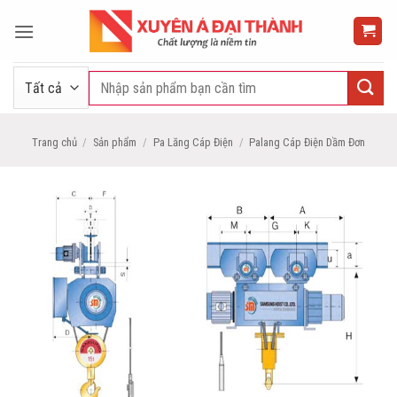
Bỏ
qua
nội
dung
Tìm
kiếm:
Trang chủ
/
Sản phẩm
/
Pa Lăng Cáp Điện
/
Palang Cáp Điện Dầm Đơn