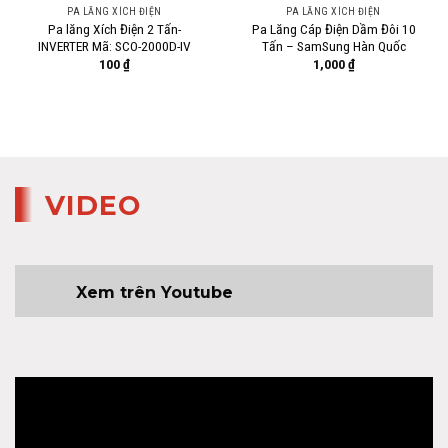
PA LĂNG XÍCH ĐIỆN
PA LĂNG XÍCH ĐIỆN
Pa lăng Xích Điện 2 Tấn-
Pa Lăng Cáp Điện Dầm Đôi 10
INVERTER Mã: SCO-2000D-IV
Tấn – SamSung Hàn Quốc
100
₫
1,000
₫
VIDEO
Xem trên Youtube