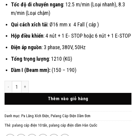
Tốc độ di chuyển ngang
: 12.5 m/min (Loại nhanh), 8.3
m/min (Loại chậm)
Qui cách xích tải
: Ø16 mm x 4 Fall ( cáp )
Hộp điều khiển
: 4 nút + 1 E- STOP hoặc 6 nút + 1 E-STOP
Điện áp nguồn
: 3 phase, 380V, 50Hz
Tổng trọng lượng
: 1210 (KG)
Dầm I (Beam mm):
(150 – 190)
Palang Cáp Điện 10 Tấn Dòng SN Dầm Đơn số lượng
Thêm vào giỏ hàng
Danh mục:
Pa Lăng Xích Điện
,
Palang Cáp Điện Dầm Đơn
Thẻ:
palang cáp điện 10 tấn
,
palang cáp điện dầm Hàn Quốc