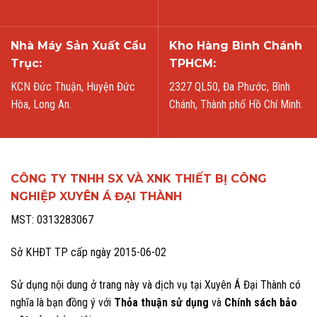
Nhà Máy Sản Xuất Cầu
Kho Hàng Bình Chánh
Trục:
TPHCM:
KCN Đức Thuận, Huyện Đức
2327 QL50, Đa Phước, Bình
Hòa, Long An.
Chánh, Thành phố Hồ Chí Minh.
CÔNG TY TNHH SX VÀ XNK THIẾT BỊ CÔNG
NGHIỆP XUYÊN Á ĐẠI THÀNH
MST: 0313283067
Sở KHĐT TP cấp ngày 2015-06-02
Sử dụng nội dung ở trang này và dịch vụ tại Xuyên Á Đại Thành có
nghĩa là bạn đồng ý với
Thỏa thuận sử dụng
và
Chính sách bảo