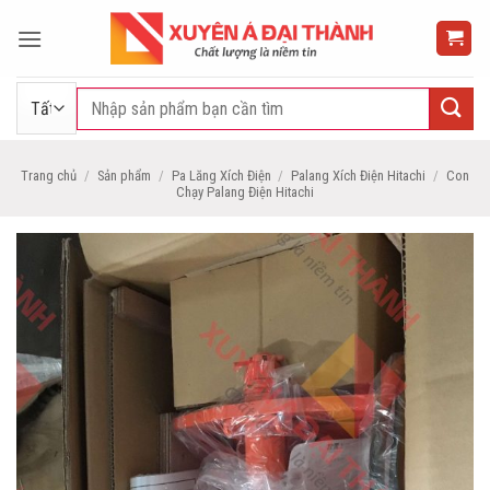
Bỏ
qua
nội
dung
Tìm
kiếm:
Trang chủ
/
Sản phẩm
/
Pa Lăng Xích Điện
/
Palang Xích Điện Hitachi
/
Con
Chạy Palang Điện Hitachi