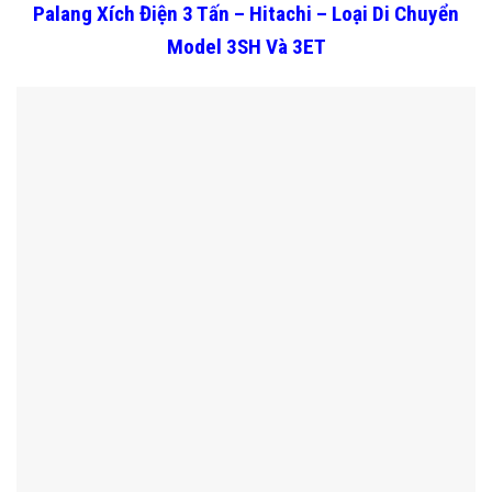
Palang Xích Điện 3 Tấn – Hitachi – Loại Di Chuyển
Model 3SH Và 3ET