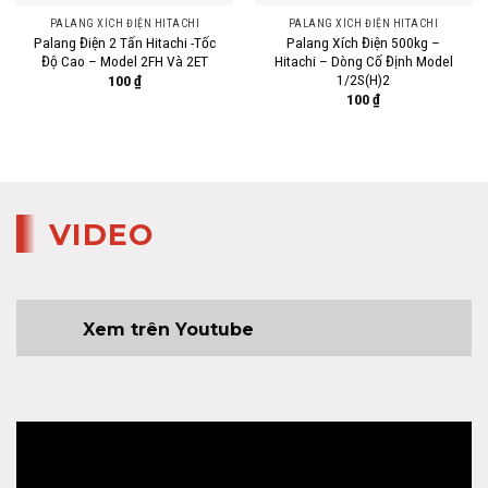
PALANG XÍCH ĐIỆN HITACHI
PALANG XÍCH ĐIỆN HITACHI
Palang Điện 2 Tấn Hitachi -Tốc
Palang Xích Điện 500kg –
Độ Cao – Model 2FH Và 2ET
Hitachi – Dòng Cố Định Model
1/2S(H)2
100
₫
100
₫
VIDEO
Xem trên Youtube