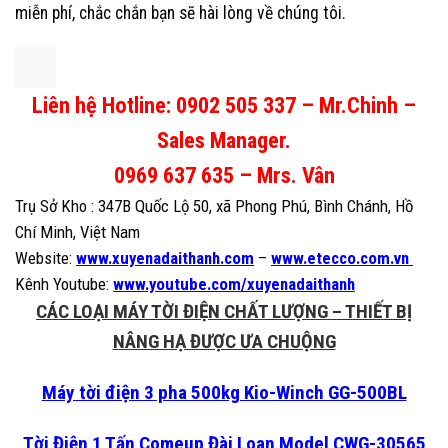
miễn phí, chắc chắn bạn sẽ hài lòng về chúng tôi.
Liên hệ Hotline: 0902 505 337 – Mr.Chinh –
Sales Manager.
0969 637 635 – Mrs. Vân
Trụ Sở Kho : 347B Quốc Lộ 50, xã Phong Phú, Bình Chánh, Hồ
Chí Minh, Việt Nam
Website:
www.xuyenadaithanh.com
–
www.etecco.com.vn
Kênh Youtube:
www.youtube.com/xuyenadaithanh
CÁC LOẠI MÁY TỜI ĐIỆN CHẤT LƯỢNG – THIẾT BỊ
NÂNG HẠ ĐƯỢC ƯA CHUỘNG
Máy tời điện 3 pha 500kg Kio-Winch GG-500BL
Tời Điện 1 Tấn Comeup Đài Loan Model CWG-30565