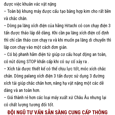
được việc khuân vác vật nặng
– Toàn bộ khung máy được cấu tạo bằng hợp kim cho rất bền
và chắc chắn.
– Dòng pa lăng xích điện của hãng Hitachi có con chạy điện 3
tấn được tháo lắp dễ dàng. Khi cần pa lăng xích điện cố định
thì chỉ cần tháo con chạy ra và khi muốn pa lăng di chuyển thì
lắp con chạy vào một cách đơn giản.
– Có bộ phanh hãm điện từ giúp cơ cấu hoạt động an toàn,
có nút dừng STOP khẩn cấp khi có sự cố xảy ra .
– Xích tải được thiết kế có thể chịu lực tốt, móc xích chắc
chắn. Dòng palang xích điện 3 tấn được sử dụng 3 đường
xích tải giúp chắc chắn hơn, nâng hạ vật nặng một các dễ
dàng và an toàn hơn.
– Giá thành rẻ hơn các loại máy xuất xứ Châu Âu nhưng lại
có chất lượng tương đối tốt.
ĐỘI NGŨ TƯ VẤN SẴN SÀNG CUNG CẤP THÔNG