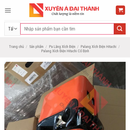
Bỏ
qua
nội
dung
Tìm
kiếm:
Trang chủ
/
Sản phẩm
/
Pa Lăng Xích Điện
/
Palang Xích Điện Hitachi
/
Palang Xích Điện Hitachi Cố Định