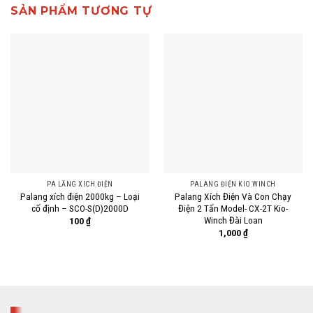
SẢN PHẨM TƯƠNG TỰ
PA LĂNG XÍCH ĐIỆN
PALANG ĐIỆN KIO WINCH
Palang xích điện 2000kg – Loại
Palang Xích Điện Và Con Chạy
cố định – SCO-S(D)2000D
Điện 2 Tấn Model- CX-2T Kio-
Winch Đài Loan
100
₫
1,000
₫