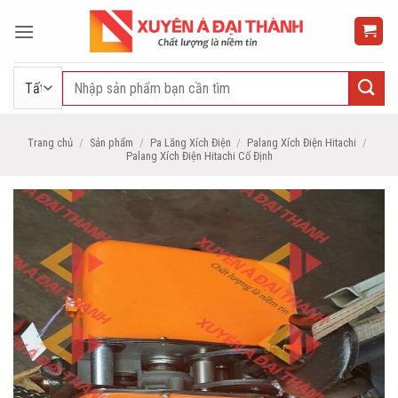
Bỏ
qua
nội
dung
Tìm
kiếm:
Trang chủ
/
Sản phẩm
/
Pa Lăng Xích Điện
/
Palang Xích Điện Hitachi
/
Palang Xích Điện Hitachi Cố Định