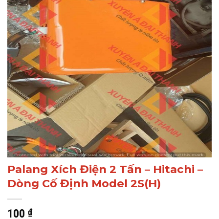
Palang Xích Điện 2 Tấn – Hitachi –
Dòng Cố Định Model 2S(H)
100
₫