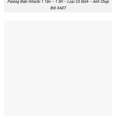
Palang Điện Hitachi 1 Tấn – 1 SH – Loại Cố Định – Ảnh Chụp
Bởi XADT