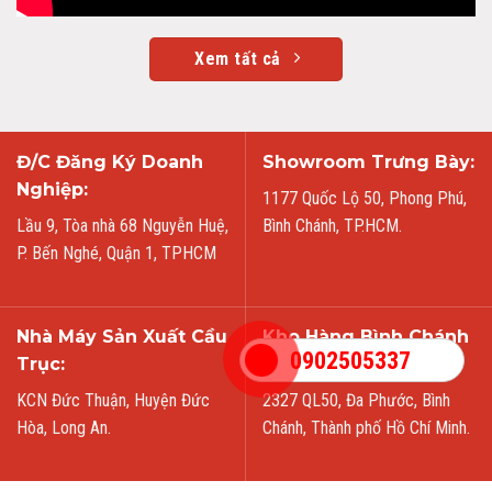
Xem tất cả
Đ/C Đăng Ký Doanh
Showroom Trưng Bày:
Nghiệp:
1177 Quốc Lộ 50, Phong Phú,
Lầu 9, Tòa nhà 68 Nguyễn Huệ,
Bình Chánh, TP.HCM.
P. Bến Nghé, Quận 1, TPHCM
Nhà Máy Sản Xuất Cầu
Kho Hàng Bình Chánh
0902505337
Trục:
TPHCM:
KCN Đức Thuận, Huyện Đức
2327 QL50, Đa Phước, Bình
Hòa, Long An.
Chánh, Thành phố Hồ Chí Minh.