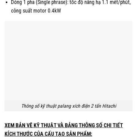
Dòng 1 pha (Single phrase): tốc độ nâng hạ 1.1 mét/phút,
công suất motor 0.4kW
Thông số kỹ thuật palang xích điện 2 tấn Hitachi
XEM BẢN VẼ KỸ THUẬT VÀ BẢNG THÔNG SỐ CHI TIẾT
KÍCH THƯỚC CỦA CẤU TẠO SẢN PHẨM: