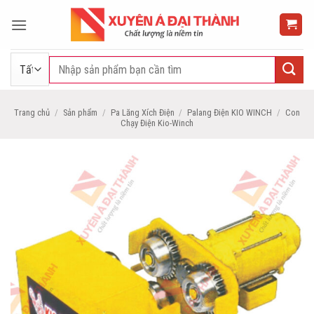
Bỏ
qua
nội
dung
Tìm
kiếm:
Trang chủ
/
Sản phẩm
/
Pa Lăng Xích Điện
/
Palang Điện KIO WINCH
/
Con
Chạy Điện Kio-Winch