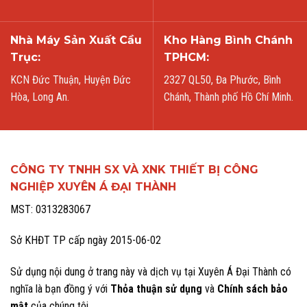
Nhà Máy Sản Xuất Cầu
Kho Hàng Bình Chánh
Trục:
TPHCM:
KCN Đức Thuận, Huyện Đức
2327 QL50, Đa Phước, Bình
Hòa, Long An.
Chánh, Thành phố Hồ Chí Minh.
CÔNG TY TNHH SX VÀ XNK THIẾT BỊ CÔNG
NGHIỆP XUYÊN Á ĐẠI THÀNH
MST: 0313283067
Sở KHĐT TP cấp ngày 2015-06-02
Sử dụng nội dung ở trang này và dịch vụ tại Xuyên Á Đại Thành có
nghĩa là bạn đồng ý với
Thỏa thuận sử dụng
và
Chính sách bảo
mật
của chúng tôi.