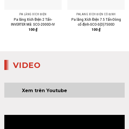
PA LĂNG XÍCH ĐIỆN
PALANG XÍCH ĐIỆN CỐ ĐỊNH
Pa lăng Xích Điện 2 Tấn-
Pa lăng Xích Điện 7.5 Tấn-Dòng
INVERTER Mã: SCO-2000D-IV
cố định-SCO-S(D)7500D
100
₫
100
₫
VIDEO
Xem trên Youtube