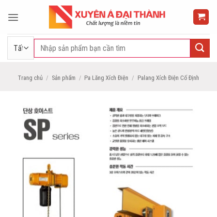
Bỏ
qua
nội
dung
Tìm
kiếm:
Trang chủ
/
Sản phẩm
/
Pa Lăng Xích Điện
/
Palang Xích Điện Cố Định