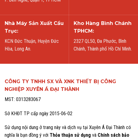
Nhà Máy Sản Xuất Cầu
Kho Hàng Bình Chánh
Trục:
TPHCM:
KCN Đức Thuận, Huyện Đức
2327 QL50, Đa Phước, Bình
Hòa, Long An.
Chánh, Thành phố Hồ Chí Minh.
CÔNG TY TNHH SX VÀ XNK THIẾT BỊ CÔNG
NGHIỆP XUYÊN Á ĐẠI THÀNH
MST: 0313283067
Sở KHĐT TP cấp ngày 2015-06-02
Sử dụng nội dung ở trang này và dịch vụ tại Xuyên Á Đại Thành có
nghĩa là bạn đồng ý với
Thỏa thuận sử dụng
và
Chính sách bảo