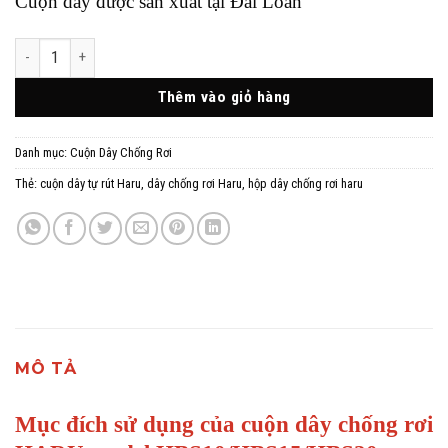
Cuộn dây được sản xuất tại Đài Loan
CUỘN DÂY CHỐNG RƠI HARU MODEL HBS10/HBS15/HBS20 CHẤT LƯỢNG 
Thêm vào giỏ hàng
Danh mục:
Cuộn Dây Chống Rơi
Thẻ:
cuộn dây tự rút Haru
,
dây chống rơi Haru
,
hộp dây chống rơi haru
MÔ TẢ
Mục đích sử dụng của cuộn dây chống rơi