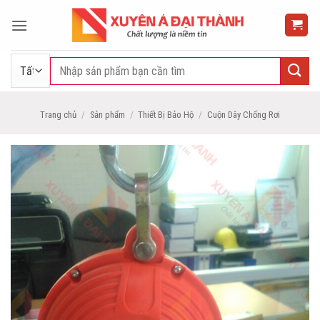
Bỏ
qua
nội
dung
Tìm
kiếm:
Trang chủ
/
Sản phẩm
/
Thiết Bị Bảo Hộ
/
Cuộn Dây Chống Rơi