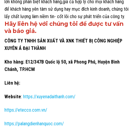
lớn không phân biệt khách hàng,giá cả hợp lý cho mọi khách hàng
để khách hàng yên tâm sử dụng hay mục đích kinh doanh, chúng tôi
lấy chất lượng làm niềm tin- cốt lõi cho sự phát triển của công ty.
Hãy liên hệ với chúng tôi để được tư vấn
và báo giá.
CÔNG TY TNHH SẢN XUẤT VÀ XNK THIẾT BỊ CÔNG NGHIỆP
XUYÊN Á ĐẠI THÀNH
Kho hàng: E12/347B Quốc lộ 50, xã Phong Phú, Huyện Bình
Chánh, TP.HCM
Liên hệ:
Website
:
https://xuyenadaithanh.com/
https://etecco.com.vn/
https://palangdienhanquoc.com/