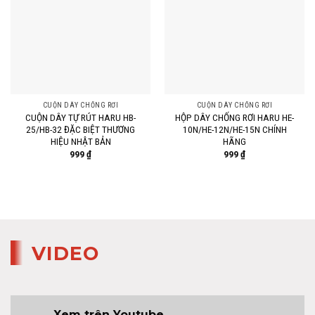
CUỘN DÂY CHỐNG RƠI
CUỘN DÂY CHỐNG RƠI
CUỘN DÂY TỰ RÚT HARU HB-
HỘP DÂY CHỐNG RƠI HARU HE-
25/HB-32 ĐẶC BIỆT THƯƠNG
10N/HE-12N/HE-15N CHÍNH
HIỆU NHẬT BẢN
HÃNG
999
₫
999
₫
VIDEO
Xem trên Youtube