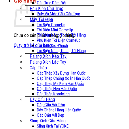
Giỏ hàng
Cầu Trục Dầm Đôi
Phụ Kiện Cầu Trục
Puly Và Móc Cẩu Cầu Trục
Máy Tời Điện
Tời Điện ComeUp
Tời Điện Mini ComeUp
Chưa có sản phẩm trong giỏ hàng.
Tời Điện Nâng Thang Tời Hàng
Phụ Kiện Tời Điện ComeUp
Quay trở lại cửa hàng
Tời Điện Kio-Winch
Tời Điện Nâng Thang Tời Hàng
Palang Xích Kéo Tay
Palang Xích Lắc Tay
Cáp Thép
Cáp Thép Xây Dựng Hàn Quốc
Cáp Thép Chống Xoắn Hàn Quốc
Cáp Thép Mạ Kẽm Hàn Quốc
Cáp Thép Nén Hàn Quốc
Cáp Thép Kondotec
Dây Cẩu Hàng
Cáp Cẩu Vải Tròn
Dây Chằng Hàng Hàn Quốc
Cáp Cẩu Vải Dẹp
Sling Xích Cẩu Hàng
Sling Xích Tải YOKE