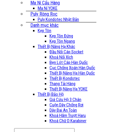
Ma Ní Cẩu Hàng
Ma Ní YOKE
Puly Ròng Rọc
Puly Kondotec Nhật Bản
Danh mục khác
Kẹp Tôn
Kẹp Tôn Đứng
Kẹp Tôn Ngang
Thiết Bị Nâng Hạ Khác
Đầu Nối Cáp Socket
Khoá Nối Xích
Bẹn Lót Cáp Hàn Quốc
Cục Chống Xoán Hàn Quốc
Thiết Bị Nâng Hạ Hàn Quốc
Thiết Bị Kondotec
Thang Tải Hàng
Thiết Bị Nâng Hạ YOKE
Thiết Bị Bảo Hộ
Giá Cứu Hộ 3 Chân
Cuộn Dây Chống Rơi
Dây Đai An Toàn
Khoá Hãm Trượt Haru
Khoá Chữ D Karabiner