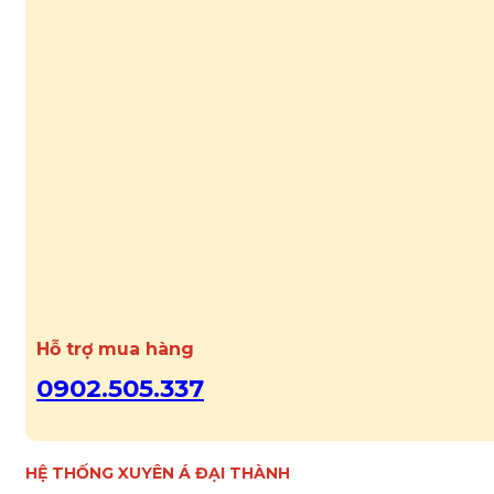
Hỗ trợ mua hàng
0902.505.337
HỆ THỐNG XUYÊN Á ĐẠI THÀNH