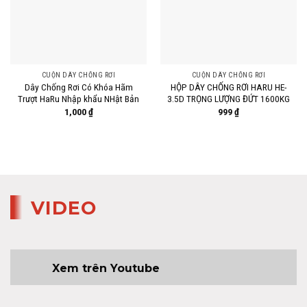
CUỘN DÂY CHỐNG RƠI
CUỘN DÂY CHỐNG RƠI
Dây Chống Rơi Có Khóa Hãm
HỘP DÂY CHỐNG RƠI HARU HE-
Trượt HaRu Nhập khẩu NHật Bản
3.5D TRỌNG LƯỢNG ĐỨT 1600KG
1,000
₫
999
₫
VIDEO
Xem trên Youtube