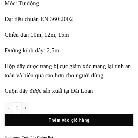
Móc: Tự động
Đạt tiêu chuẩn EN 360:2002
Chiều dài: 10m, 12m, 15m
Đường kính dây: 2,5m
Hộp dây được trang bị cục giảm xóc mang lại tính an
toàn và hiệu quả cao hơn cho người dùng
Cuộn dây được sản xuất tại Đài Loan
HỘP DÂY CHỐNG RƠI HARU HB-10N/HB-12N/HB-15N CÓ GIẢM XÓC THƯƠ
Thêm vào giỏ hàng
Danh mục:
Cuộn Dây Chống Rơi