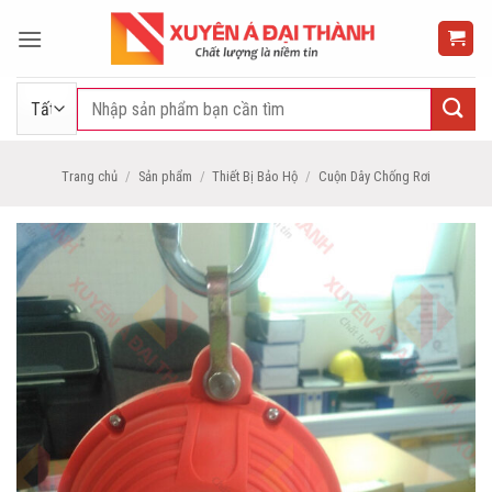
Bỏ
qua
nội
dung
Tìm
kiếm:
Trang chủ
/
Sản phẩm
/
Thiết Bị Bảo Hộ
/
Cuộn Dây Chống Rơi