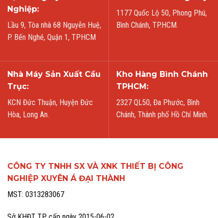
Nghiệp:
1177 Quốc Lộ 50, Phong Phú,
Lầu 9, Tòa nhà 68 Nguyễn Huệ,
Bình Chánh, TP.HCM.
P. Bến Nghé, Quận 1, TPHCM
Nhà Máy Sản Xuất Cầu
Kho Hàng Bình Chánh
Trục:
TPHCM:
KCN Đức Thuận, Huyện Đức
2327 QL50, Đa Phước, Bình
Hòa, Long An.
Chánh, Thành phố Hồ Chí Minh.
CÔNG TY TNHH SX VÀ XNK THIẾT BỊ CÔNG
NGHIỆP XUYÊN Á ĐẠI THÀNH
MST: 0313283067
Sở KHĐT TP cấp ngày 2015-06-02