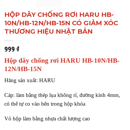
HỘP DÂY CHỐNG RƠI HARU HB-
10N/HB-12N/HB-15N CÓ GIẢM XÓC
THƯƠNG HIỆU NHẬT BẢN
999
₫
Hộp dây chống rơi HARU HB-10N/HB-
12N/HB-15N
Hãng sản xuất: HARU
Cáp: làm bằng thép lụa không rỉ, đường kính 4mm,
có thể tự co vào bên trong hộp khóa
Vỏ hộp làm bằng nhựa chất lượng cao