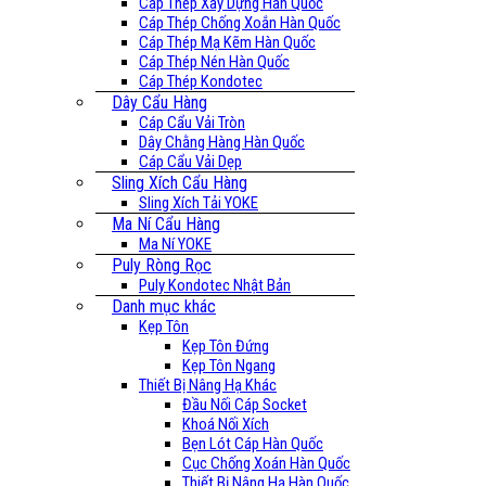
Cáp Thép Xây Dựng Hàn Quốc
Cáp Thép Chống Xoắn Hàn Quốc
Cáp Thép Mạ Kẽm Hàn Quốc
Cáp Thép Nén Hàn Quốc
Cáp Thép Kondotec
Dây Cẩu Hàng
Cáp Cẩu Vải Tròn
Dây Chằng Hàng Hàn Quốc
Cáp Cẩu Vải Dẹp
Sling Xích Cẩu Hàng
Sling Xích Tải YOKE
Ma Ní Cẩu Hàng
Ma Ní YOKE
Puly Ròng Rọc
Puly Kondotec Nhật Bản
Danh mục khác
Kẹp Tôn
Kẹp Tôn Đứng
Kẹp Tôn Ngang
Thiết Bị Nâng Hạ Khác
Đầu Nối Cáp Socket
Khoá Nối Xích
Bẹn Lót Cáp Hàn Quốc
Cục Chống Xoán Hàn Quốc
Thiết Bị Nâng Hạ Hàn Quốc