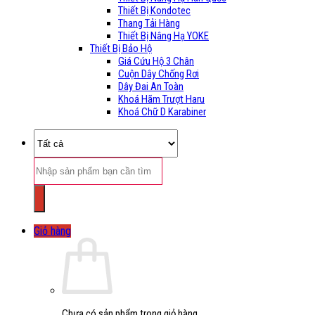
Thiết Bị Kondotec
Thang Tải Hàng
Thiết Bị Nâng Hạ YOKE
Thiết Bị Bảo Hộ
Giá Cứu Hộ 3 Chân
Cuộn Dây Chống Rơi
Dây Đai An Toàn
Khoá Hãm Trượt Haru
Khoá Chữ D Karabiner
Tìm
kiếm:
Giỏ hàng
Chưa có sản phẩm trong giỏ hàng.