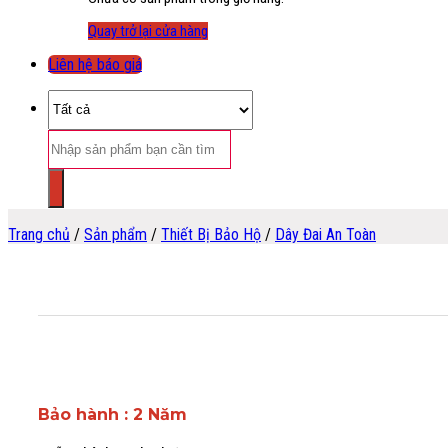
Quay trở lại cửa hàng
Liên hệ báo giá
Tìm
kiếm:
Trang chủ
/
Sản phẩm
/
Thiết Bị Bảo Hộ
/
Dây Đai An Toàn
Bảo hành : 2 Năm