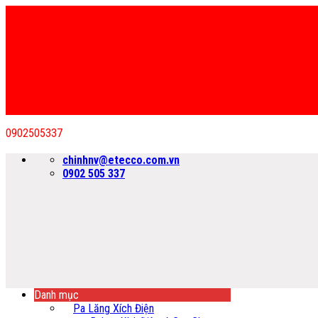
0902505337
Bỏ
chinhnv@etecco.com.vn
qua
0902 505 337
nội
dung
Danh mục
Pa Lăng Xích Điện