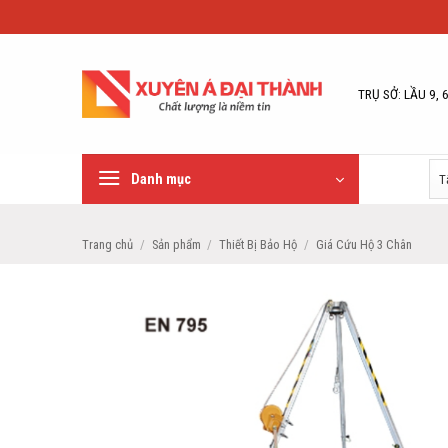
Bỏ
qua
nội
dung
TRỤ SỞ: LẦU 9, 
Danh mục
Trang chủ
/
Sản phẩm
/
Thiết Bị Bảo Hộ
/
Giá Cứu Hộ 3 Chân