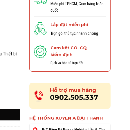
Miễn phí TPHCM, Giao hàng toàn
quốc
Lắp đặt miễn phí
Trọn gói thủ tục nhanh chóng
Cam kết CO, CQ
 Thiết bị
kiểm định
Dịch vụ bảo trì trọn đời
Hỗ trợ mua hàng
0902.505.337
HỆ THỐNG XUYÊN Á ĐẠI THÀNH
Đ/C Đăng Ký Doanh Nghiệp:
Lầu 9, Tòa