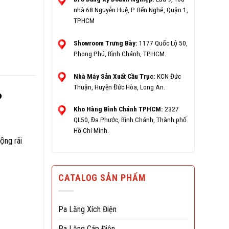
nhà 68 Nguyễn Huệ, P. Bến Nghé, Quận 1,
TPHCM
Showroom Trưng Bày:
1177 Quốc Lộ 50,
Phong Phú, Bình Chánh, TP.HCM.
Nhà Máy Sản Xuất Cầu Trục:
KCN Đức
Thuận, Huyện Đức Hòa, Long An.
?
Kho Hàng Bình Chánh TPHCM:
2327
QL50, Đa Phước, Bình Chánh, Thành phố
Hồ Chí Minh.
̣ng rãi
CATALOG SẢN PHẨM
Pa Lăng Xích Điện
Pa Lăng Cáp Điện