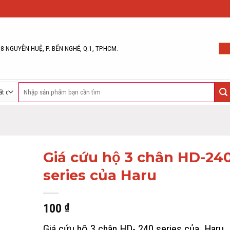
68 NGUYỄN HUỆ, P. BẾN NGHÉ, Q.1, TPHCM.
Tìm
kiếm:
Giá cứu hộ 3 chân HD-24
series của Haru
100
₫
Giá cứu hộ 3 chân HD- 240 series của Haru