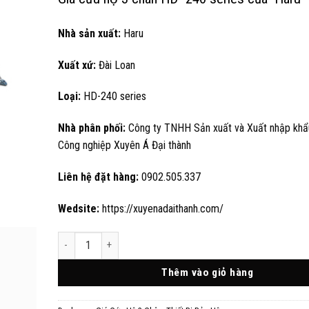
Nhà sản xuất:
Haru
Xuất xứ:
Đài Loan
Loại:
HD-240 series
Nhà phân phối:
Công ty TNHH Sản xuất và Xuất nhập khẩu
Công nghiệp Xuyên Á Đại thành
Liên hệ đặt hàng:
0902.505.337
Wedsite:
https://xuyenadaithanh.com/
Giá cứu hộ 3 chân HD-240 series của Haru số lượng
Thêm vào giỏ hàng