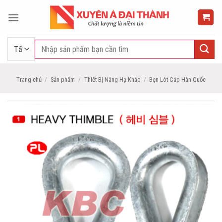
Bỏ
qua
nội
dung
Tìm
kiếm:
Trang chủ
/
Sản phẩm
/
Thiết Bị Nâng Hạ Khác
/
Bẹn Lót Cáp Hàn Quốc