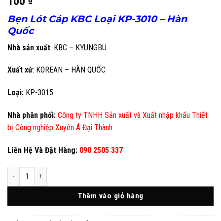
100
Bẹn Lót Cáp
KBC Loại
KP-3010 – Hàn
Quốc
Nhà sản xuất
: KBC – KYUNGBU
Xuất xứ
: KOREAN – HÀN QUỐC
Loại:
KP-3015
Nhà phân phối:
Công ty TNHH Sản xuất và Xuất nhập khẩu Thiết
bị Công nghiệp Xuyên Á Đại Thành
Liên Hệ Và Đặt Hàng:
090 2505 337
Bẹn Lót Cáp KBC Loại KP-3015 - Hàn Quốc số lượng
Thêm vào giỏ hàng