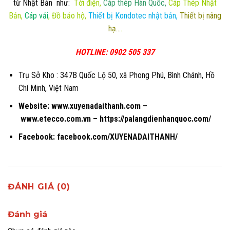
từ Nhật Bản như:
Tời điện
,
Cáp thép Hàn Quốc
,
Cáp Thép Nhật
Bản
,
Cáp vải
,
Đồ bảo hộ
,
Thiết bị Kondotec nhật bản
,
Thiết bị nâng
hạ…
.
HOTLINE: 0902 505 337
Trụ Sở Kho : 347B Quốc Lộ 50, xã Phong Phú, Bình Chánh, Hồ
Chí Minh, Việt Nam
Website:
www.xuyenadaithanh.com
–
www.etecco.com.vn
–
https://palangdienhanquoc.com/
Facebook:
facebook.com/XUYENADAITHANH/
ĐÁNH GIÁ (0)
Đánh giá