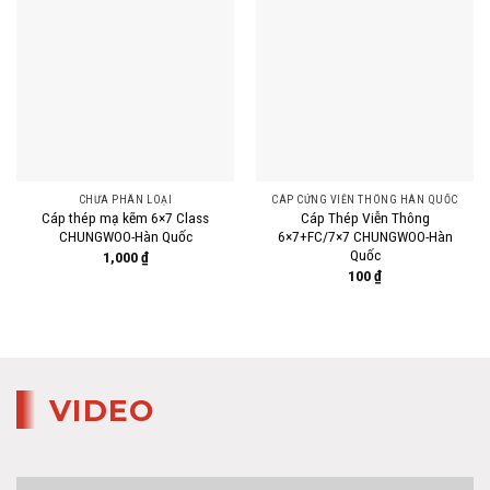
CHƯA PHÂN LOẠI
CÁP CỨNG VIỄN THÔNG HÀN QUỐC
Cáp thép mạ kẽm 6×7 Class
Cáp Thép Viễn Thông
CHUNGWOO-Hàn Quốc
6×7+FC/7×7 CHUNGWOO-Hàn
Quốc
1,000
₫
100
₫
VIDEO