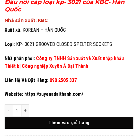
Đầu nối cáp loại kp- 3021 của KBC- Hàn
Quốc
Nhà sản xuất
: KBC
Xuất xứ
: KOREAN – HÀN QUỐC
Loại:
KP- 3021 GROOVED CLOSED SPELTER SOCKETS
Nhà phân phối:
Công ty TNHH Sản xuất và Xuất nhập khẩu
Thiết bị Công nghiệp Xuyên Á Đại Thành
Liên Hệ Và Đặt Hàng:
090 2505 337
Website:
https://xuyenadaithanh.com/
Đầu nối cáp loại kp- 3021 của KBC- Hàn Quốc số lượng
Thêm vào giỏ hàng