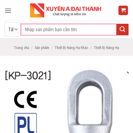
Bỏ
qua
nội
dung
Tìm
kiếm:
Trang chủ
/
Sản phẩm
/
Thiết Bị Nâng Hạ Khác
/
Thiết Bị Nâng Hạ