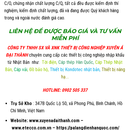
C/O, chứng nhận chất lượng C/Q, tất cả đều được kiểm định thí
nghiệm, kiểm định chất lượng, đã và đang được Quý khách hàng
trong và ngoài nước đánh giá cao.
LIÊN HỆ ĐỂ ĐƯỢC BÁ
O GIÁ VÀ TƯ VẤN
MIỄN PHÍ
CÔNG TY TNHH SX VÀ XNK THIẾT BỊ CÔNG NGHIỆP XUYÊN Á
ĐẠI THÀNH
chuyên cung cấp các thiết bị công nghiệp nhập khẩu
từ Nhật Bản như:
Tời điện
,
Cáp thép Hàn Quốc
,
Cáp Thép Nhật
Bản
,
Cáp vải
,
Đồ bảo hộ
,
Thiết bị Kondotec nhật bản
,
Thiết bị nâng
hạ…
.
HOTLINE: 0902 505 337
Trụ Sở Kho
: 347B Quốc Lộ 50, xã Phong Phú, Bình Chánh, Hồ
Chí Minh, Việt Nam
Website:
www.xuyenadaithanh.com
–
www.etecco.com.vn
–
https://palangdienhanquoc.com/