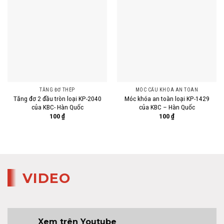
TĂNG ĐƠ THÉP
MÓC CẨU KHOÁ AN TOÀN
Tăng đơ 2 đầu tròn loại KP-2040
Móc khóa an toàn loại KP-1429
của KBC- Hàn Quốc
của KBC – Hàn Quốc
100
₫
100
₫
VIDEO
Xem trên Youtube