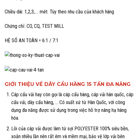
Chiều dài: 1,2,3,…. mét. Tùy theo nhu cầu của khách hàng
Chứng chỉ: CO, CQ, TEST MILL
HỆ SỐ AN TOÀN = 6:1 / 7:1
GIỚI THIỆU VỀ DÂY CẨU HÀNG 15 TẤN ĐA NĂNG
Cáp cẩu vải hay còn gọi là cáp cẩu hàng, cáp vải hàn quốc, cáp
cẩu vải, dây cẩu hàng, … Có xuất xứ từ Hàn Quốc, với công
dụng đa năng được sử dụng trong việc hỗ trợ nâng hạ hàng
hóa.
Lõi của cáp vải được làm từ sợi POLYESTER 100% siêu bền,
xoắn nhiều lần nên rất êm và mềm mại, bảo vệ lớp vải bên