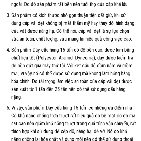
ngoài. Do đó sản phẩm rất bền nên tuổi thọ của cáp khá lâu.
Sản phẩm có kích thước nhỏ gọn thuận tiện cất giữ, khi sử
dụng cáp vải dẹt không bị mất thẩm mỹ hay thay đổi hình dạng
của vật được nâng hạ. Có thể nói, cáp vải dẹt là sự lựa chọn
vừa an toàn, chất lượng, vừa mang lại hiệu quả công việc cao.
Sản phẩm Dây cẩu hàng 15 tấn có độ bền cao: được làm bằng
chất liệu tốt (Polyester, Aramid, Dyneema), dây được kiểm tra
độ bền đứt qua máy thử tải. Với kết cấu dễ cầm nắm và mềm
mại, vì vậy nó có thể được sử dụng mà không làm hỏng hàng
hóa chính. Do tải trọng làm việc an toàn của cáp vải dẹt được
sản xuất từ ​​1 tấn đến 25 tấn nên có thể sử dụng cẩu hàng
nặng.
Vì vậy, sản phẩm Dây cẩu hàng 15 tấn có những ưu điểm như:
Có khả năng chống trơn trượt rất hiệu quả do bề mặt có độ ma
sát cao nên giảm khả năng trượt trong quá trình vận chuyển, rất
thích hợp khi sử dụng để xếp dỡ, nâng hạ. dễ vỡ. Nó có khả
năng chống lại hóa chất và dung môi nên có thể sử dụng thoải