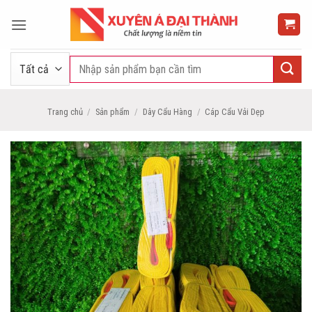
Bỏ
qua
nội
dung
Tìm
kiếm:
Trang chủ
/
Sản phẩm
/
Dây Cẩu Hàng
/
Cáp Cẩu Vải Dẹp