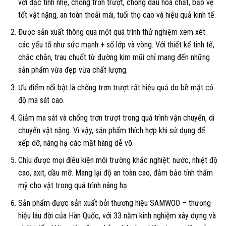
với đặc tính nhẹ, chống trơn trượt, chống dầu hóa chất, bảo vệ
tốt vật nặng, an toàn thoải mái, tuổi thọ cao và hiệu quả kinh tế.
Được sản xuất thông qua một quá trình thử nghiệm xem xét
các yếu tố như sức mạnh + số lớp và vòng. Với thiết kế tinh tế,
chắc chắn, trau chuốt từ đường kim mũi chỉ mang đến những
sản phẩm vừa đẹp vừa chất lượng.
Ưu điểm nổi bật là chống trơn trượt rất hiệu quả do bề mặt có
độ ma sát cao.
Giảm ma sát và chống trơn trượt trong quá trình vận chuyển, di
chuyển vật nặng. Vì vậy, sản phẩm thích hợp khi sử dụng để
xếp dỡ, nâng hạ các mặt hàng dễ vỡ.
Chịu được mọi điều kiện môi trường khắc nghiệt: nước, nhiệt độ
cao, axit, dầu mỡ. Mang lại độ an toàn cao, đảm bảo tính thẩm
mỹ cho vật trong quá trình nâng hạ.
Sản phẩm được sản xuất bởi thương hiệu SAMWOO – thương
hiệu lâu đời của Hàn Quốc, với 33 năm kinh nghiệm xây dựng và