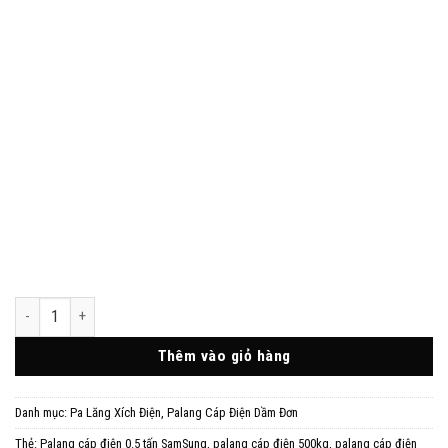
Palang Cáp Điện 500kg Dòng SN Dầm Đơn số lượng
Thêm vào giỏ hàng
Danh mục:
Pa Lăng Xích Điện
,
Palang Cáp Điện Dầm Đơn
Thẻ:
Palang cáp điện 0.5 tấn SamSung
,
palang cáp điện 500kg
,
palang cáp điện