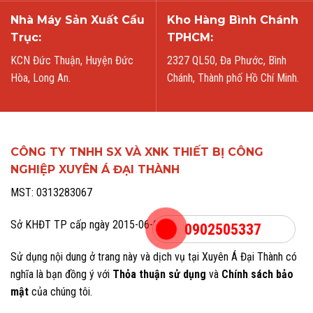
Nhà Máy Sản Xuất Cầu
Kho Hàng Bình Chánh
Trục:
TPHCM:
KCN Đức Thuận, Huyện Đức
2327 QL50, Đa Phước, Bình
Hòa, Long An.
Chánh, Thành phố Hồ Chí Minh.
CÔNG TY TNHH SX VÀ XNK THIẾT BỊ CÔNG
NGHIỆP XUYÊN Á ĐẠI THÀNH
MST: 0313283067
Sở KHĐT TP cấp ngày 2015-06-02
0902505337
Sử dụng nội dung ở trang này và dịch vụ tại Xuyên Á Đại Thành có
nghĩa là bạn đồng ý với
Thỏa thuận sử dụng
và
Chính sách bảo
mật
của chúng tôi.