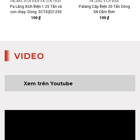
PALANG XÍCH ĐIỆN VÀ CON CHẠY
PA LĂNG XÍCH ĐIỆN
Pa Lăng Xích Điện 1.25 Tấn và
Palang Cáp Điện 20 Tấn Dòng
con chạy- Dòng: SCT-S(D)1250
SN Dầm Đơn
100
₫
100
₫
VIDEO
Xem trên Youtube