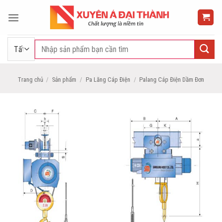
Bỏ
qua
nội
dung
Tìm
kiếm:
Trang chủ
/
Sản phẩm
/
Pa Lăng Cáp Điện
/
Palang Cáp Điện Dầm Đơn